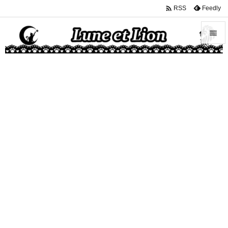

Feedly
RSS


メニュ

サイド

前へ

次へ

検索