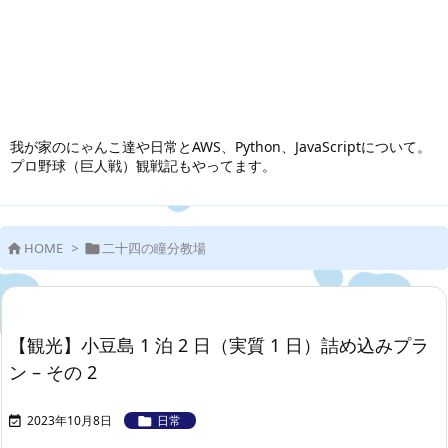
我が家のにゃんこ達や日常とAWS、Python、JavaScriptについて。
プロ野球（巨人戦）観戦記もやってます。
HOME
>
二十四の瞳分教場


【観光】小豆島 1 泊 2 日（実質 1 日）詰め込みプラ
ン – その 2
2023年10月8日
日常

