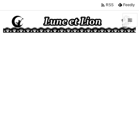

Feedly
RSS


メニュ

サイド

前へ

次へ

検索