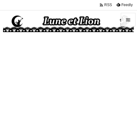

Feedly
RSS


メニュ

サイド

前へ

次へ

検索