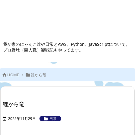
我が家のにゃんこ達や日常とAWS、Python、JavaScriptについて。
プロ野球（巨人戦）観戦記もやってます。
HOME
>
鯉から竜


鯉から竜
2025年11月29日
日常

