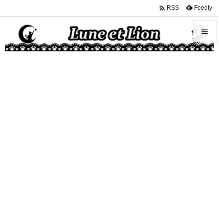

Feedly
RSS


メニュ

サイド

前へ

次へ

検索