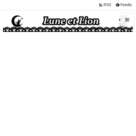

Feedly
RSS


メニュ

サイド

前へ

次へ

検索