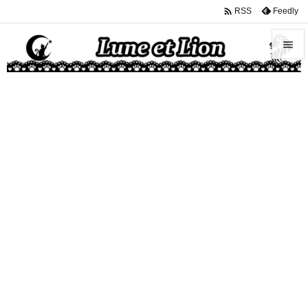

Feedly
RSS


メニュ

サイド

前へ

次へ

検索