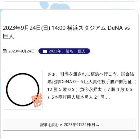
2023年9月24日(日) 14:00 横浜スタジアム DeNA vs
巨人
2023年9月24日
2023年
,
勝ち
,
巨人


さぁ、引導を渡されに横浜へ行こう。
試合結
果記録
DeNA 0 – 6 巨人
責任投手勝戸郷翔征（
12 勝 5 敗 0 S ）負今永昇太（ 7 勝 4 敗 0 S
）S本塁打巨人坂本勇人 21 号 ...
記事を読む
2023年9月24日(日 ...