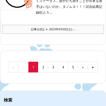
くステータス。誰か打ち崩すことが出来る選
手はいないのか。タノムヨ！！！
試合結果記
録
巨人 5 ...
記事を読む
2023年9月9日(土) ...
«
‹
1
2
3
4
5
›
»
検索