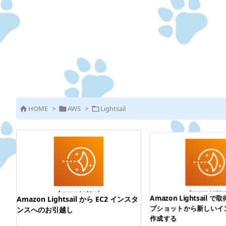
HOME
>
AWS
>
Lightsail



ュ！
Amazon Lightsail
Amazon Lightsail から EC2 インスタ
プショットから新しいイ
ンスへのお引越し
作成する