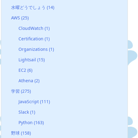
水曜どうでしょう
(14)
AWS
(25)
CloudWatch
(1)
Certification
(1)
Organizations
(1)
Lightsail
(15)
EC2
(6)
Athena
(2)
学習
(275)
JavaScript
(111)
Slack
(1)
Python
(163)
野球
(158)