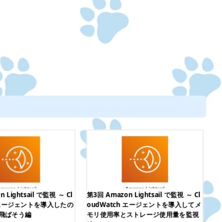
 Lightsail で監視 ～ Cl
第3回 Amazon Lightsail で監視 ～ Cl
A
h エージェントを導入したの
oudWatch エージェントを導入してメ
し
飛ばそう編
モリ使用率とストレージ使用量を監視