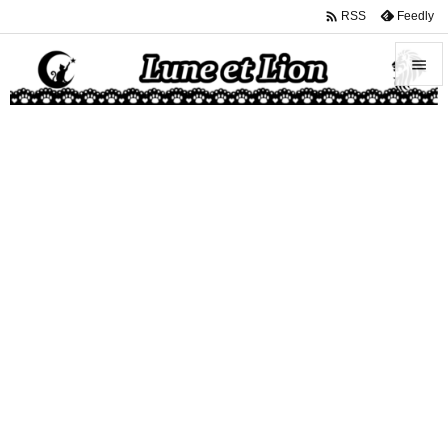

Feedly
RSS


メニュ

サイド

前へ

次へ

検索