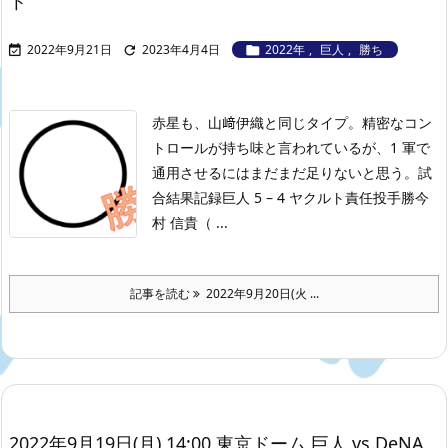
ト
2022年9月21日
2023年4月4日
2022年
,
巨人
,
勝ち



赤星も、山﨑伊織と同じタイプ。
精密なコン
トロールが持ち味と言われているが、1 軍で
通用させるにはまだまだ足りないと思う。
試
合結果記録
巨人 5 – 4 ヤクルト
責任投手勝今
村 信貴（ ...
記事を読む
2022年9月20日(火 ...
2022年9月19日(月) 14:00 東京ドーム 巨人 vs DeNA