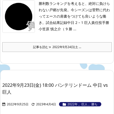
勝利数ランキングを考えると、絶対に負けら
れない戸郷が先発。今シーズンは菅野に代わ
ってエースの肩書をつけても良いような働
き。
試合結果記録
中日 2 – 1 巨人
責任投手勝
小笠原 慎之介（ 9 勝 ...
記事を読む
2022年9月24日(土 ...
2022年9月23日(金) 18:00 バンテリンドーム 中日 vs
巨人
2022年9月25日
2023年4月4日
2022年
,
巨人
,
勝ち


