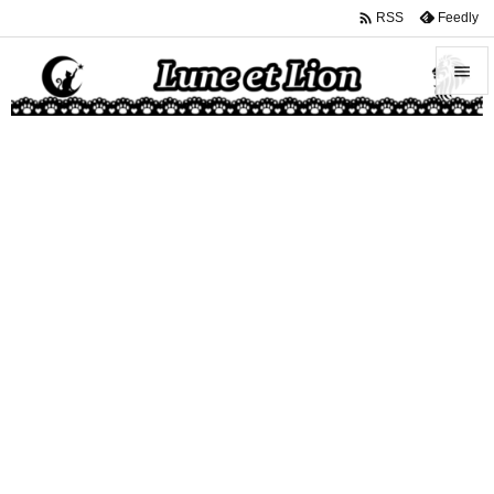

Feedly
RSS


メニュ

サイド

前へ

次へ

検索