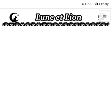

Feedly
RSS


メニュ

サイド

前へ

次へ

検索