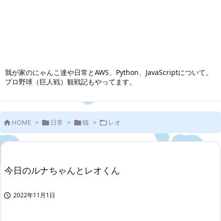
我が家のにゃんこ達や日常とAWS、Python、JavaScriptについて。
プロ野球（巨人戦）観戦記もやってます。
HOME
>
日常
>
猫
>
レオ




今日のルナちゃんとレオくん
2022年11月1日
