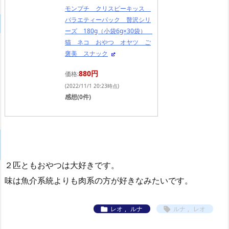
モンプチ クリスピーキッス
バラエティーパック 贅沢シリ
ーズ 180g（小袋6g×30袋）
猫 ネコ おやつ オヤツ ご
褒美 スナック
880円
価格:
(2022/11/1 20:23時点)
感想(0件)
２匹ともおやつは大好きです。
味は魚介系統よりも肉系の方が好きなみたいです。
レオ
,
ルナ
ルナ
,
レオ

