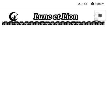

Feedly
RSS


メニュ

サイド

前へ

次へ

検索