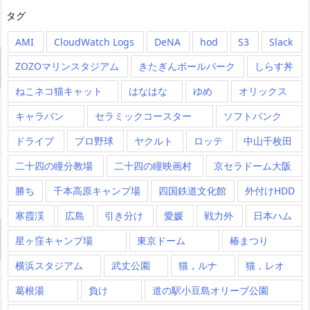
タグ
AMI
CloudWatch Logs
DeNA
hod
S3
Slack
ZOZOマリンスタジアム
きたぎんボールパーク
しらす丼
ねこネコ猫キャット
はなはな
ゆめ
オリックス
キャラバン
セラミックコースター
ソフトバンク
ドライブ
プロ野球
ヤクルト
ロッテ
中山千枚田
二十四の瞳分教場
二十四の瞳映画村
京セラドーム大阪
勝ち
千本高原キャンプ場
四国鉄道文化館
外付けHDD
寒霞渓
広島
引き分け
愛媛
戦力外
日本ハム
星ヶ窪キャンプ場
東京ドーム
椿まつり
横浜スタジアム
武丈公園
猫，ルナ
猫，レオ
葛根湯
負け
道の駅小豆島オリーブ公園