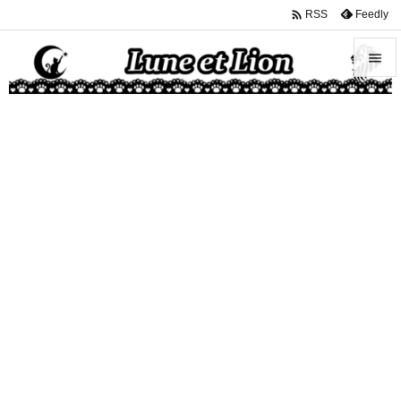

Feedly
RSS


メニュ

サイド

前へ

次へ

検索