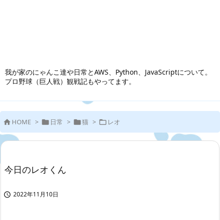
我が家のにゃんこ達や日常とAWS、Python、JavaScriptについて。
プロ野球（巨人戦）観戦記もやってます。
HOME
>
日常
>
猫
>
レオ




今日のレオくん
2022年11月10日
