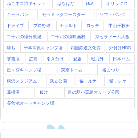
ねこネコ猫キャット
はなはな
ゆめ
オリックス
キャラバン
セラミックコースター
ソフトバンク
ドライブ
プロ野球
ヤクルト
ロッテ
中山千枚田
二十四の瞳分教場
二十四の瞳映画村
京セラドーム大阪
勝ち
千本高原キャンプ場
四国鉄道文化館
外付けHDD
寒霞渓
広島
引き分け
愛媛
戦力外
日本ハム
星ヶ窪キャンプ場
東京ドーム
椿まつり
横浜スタジアム
武丈公園
猫，ルナ
猫，レオ
葛根湯
負け
道の駅小豆島オリーブ公園
長曽池オートキャンプ場