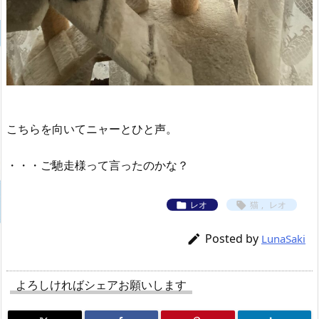
こちらを向いてニャーとひと声。
・・・ご馳走様って言ったのかな？
レオ
猫
,
レオ


Posted by

LunaSaki
よろしければシェアお願いします