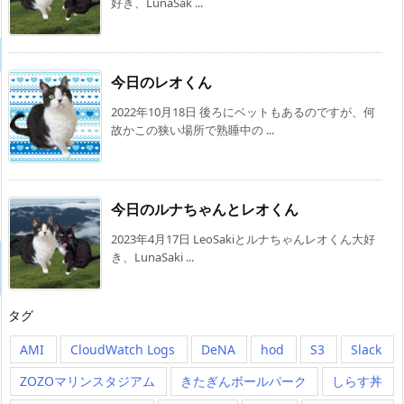
好き、LunaSak ...
今日のレオくん
2022年10月18日 後ろにベットもあるのですが、何
故かこの狭い場所で熟睡中の ...
今日のルナちゃんとレオくん
2023年4月17日 LeoSakiとルナちゃんレオくん大好
き、LunaSaki ...
タグ
AMI
CloudWatch Logs
DeNA
hod
S3
Slack
ZOZOマリンスタジアム
きたぎんボールパーク
しらす丼