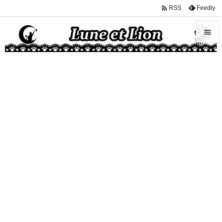

Feedly
RSS


メニュ

サイド

前へ

次へ

検索