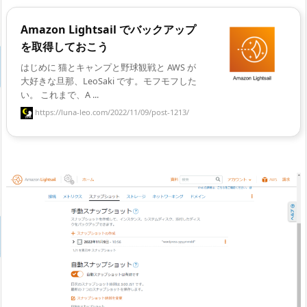
Amazon Lightsail でバックアップ
を取得しておこう
はじめに 猫とキャンプと野球観戦と AWS が
大好きな旦那、LeoSaki です。モフモフした
い。 これまで、A ...
https://luna-leo.com/2022/11/09/post-1213/