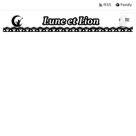

Feedly
RSS


メニュ

サイド

前へ

次へ

検索