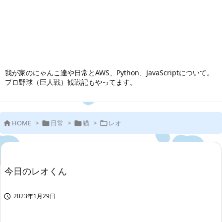
我が家のにゃんこ達や日常とAWS、Python、JavaScriptについて。
プロ野球（巨人戦）観戦記もやってます。
HOME
>
日常
>
猫
>
レオ




今日のレオくん
2023年1月29日
