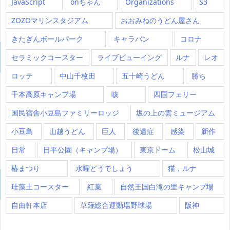
JavaScript
onちゃん
Organizations
S3
ZOZOマリンスタジアム
おおみねのうどん屋さん
きたぎんボールパーク
キャラバン
コロナ
セラミックコースター
ライブビューイング
ルナ
レオ
ロッテ
中山千枚田
五十崎うどん
勝ち
千本高原キャンプ場
咳
四国フェリー
国民宿舎小豆島ファミリーロッジ
坂の上の雲ミュージアム
小豆島
山越うどん
巨人
後遺症
感染
新作
日常
日平公園（キャンプ場）
東京ドーム
松山城
椿まつり
水曜どうでしょう
猫，ルナ
珪藻土コースター
紅葉
自然王国白滝の里キャンプ場
自由軒本店
草薙総合運動場野球場
阪神