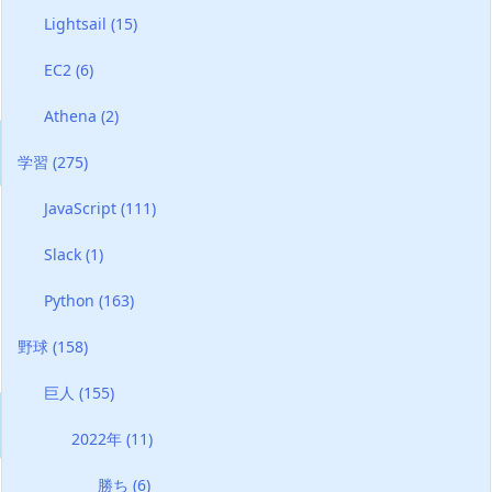
Lightsail
(15)
EC2
(6)
Athena
(2)
学習
(275)
JavaScript
(111)
Slack
(1)
Python
(163)
野球
(158)
巨人
(155)
2022年
(11)
勝ち
(6)