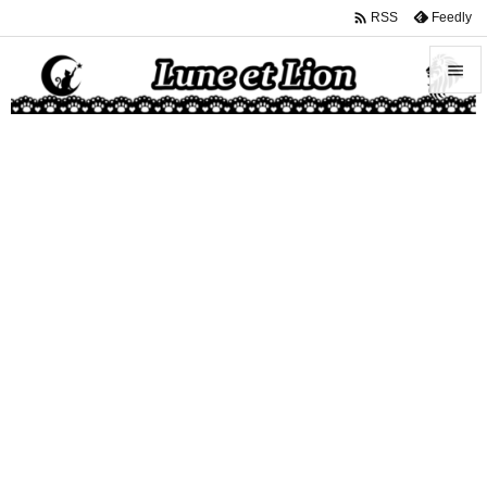

Feedly
RSS


メニュ

サイド

前へ

次へ

検索