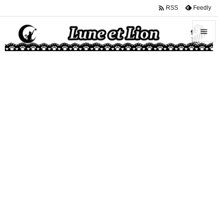

Feedly
RSS


メニュ

サイド

前へ

次へ

検索