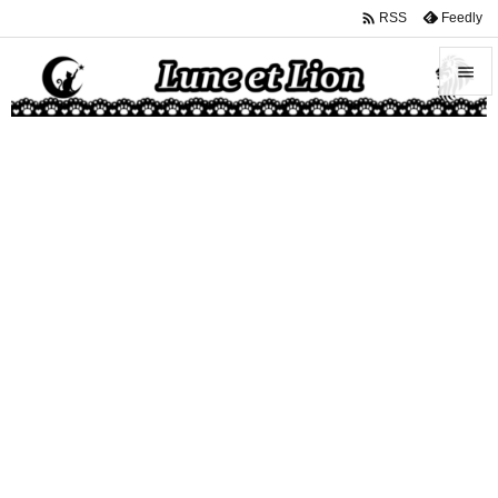

Feedly
RSS


メニュ

サイド

前へ

次へ

検索