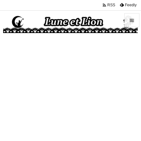

Feedly
RSS


メニュ

サイド

前へ

次へ

検索