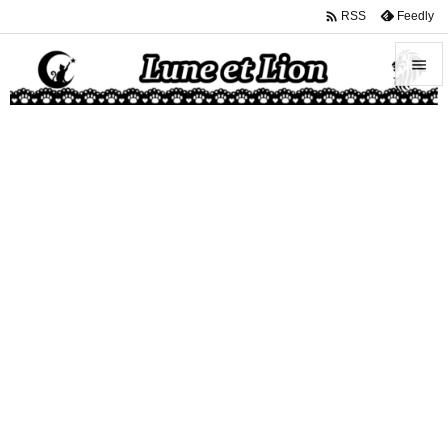

Feedly
RSS


メニュ

サイド

前へ

次へ

検索