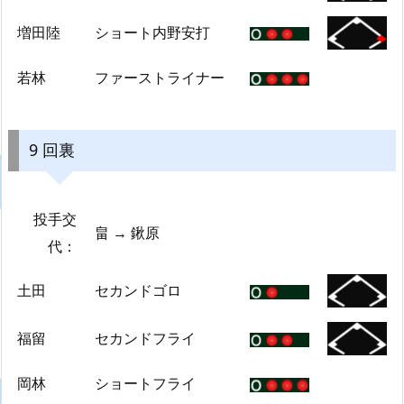
増田陸
ショート内野安打
若林
ファーストライナー
9 回裏
投手交
畠 → 鍬原
代：
土田
セカンドゴロ
福留
セカンドフライ
岡林
ショートフライ