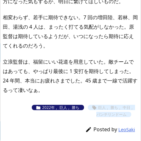
方になった気もするが、明日に繋げてほしいものだ。
相変わらず、若手に期待できない。7 回の増田陸、若林、岡
田、湯浅の 4 人は、まったく打てる気配がしなかった。原
監督は期待しているようだが、いつになったら期待に応え
てくれるのだろう。
立浪監督は、福留にいい花道を用意していた。敵チームで
はあっても、やっぱり最後に 1 安打を期待してしまった。
24 年間、本当にお疲れさまでした。45 歳まで一線で活躍す
るって凄いなぁ。
2022年
,
巨人
,
勝ち
巨人
,
勝ち
,
中日
,


バンテリンドーム
Posted by

LeoSaki