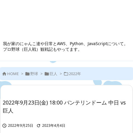
我が家のにゃんこ達や日常とAWS、Python、JavaScriptについて。
プロ野球（巨人戦）観戦記もやってます。
HOME
>
野球
>
巨人
>
2022年




2022年9月23日(金) 18:00 バンテリンドーム 中日 vs
巨人
2022年9月25日
2023年4月4日

