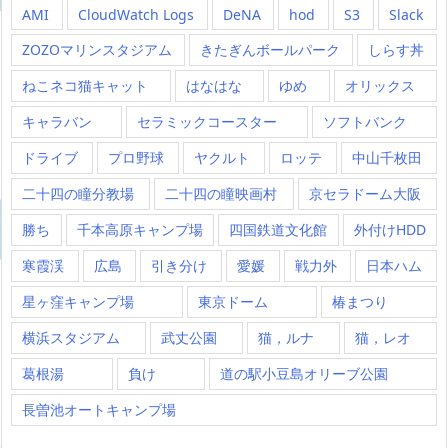
AMI
CloudWatch Logs
DeNA
hod
S3
Slack
ZOZOマリンスタジアム
きたぎんボールパーク
しらす丼
ねこネコ猫キャット
はなはな
ゆめ
オリックス
キャラバン
セラミックコースター
ソフトバンク
ドライブ
プロ野球
ヤクルト
ロッテ
中山千枚田
二十四の瞳分教場
二十四の瞳映画村
京セラドーム大阪
勝ち
千本高原キャンプ場
四国鉄道文化館
外付けHDD
寒霞渓
広島
引き分け
愛媛
戦力外
日本ハム
星ヶ窪キャンプ場
東京ドーム
椿まつり
横浜スタジアム
武丈公園
猫，ルナ
猫，レオ
葛根湯
負け
道の駅小豆島オリーブ公園
長曽池オートキャンプ場