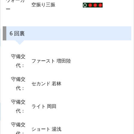
ウォーカ
空振り三振
ー
6 回裏
守備交
ファースト 増田陸
代：
守備交
セカンド 若林
代：
守備交
ライト 岡田
代：
守備交
ショート 湯浅
代：