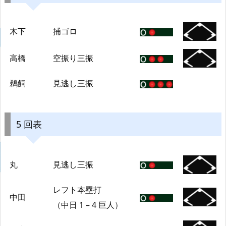
木下
捕ゴロ
高橋
空振り三振
鵜飼
見逃し三振
5 回表
丸
見逃し三振
レフト本塁打
中田
（中日 1 – 4 巨人）