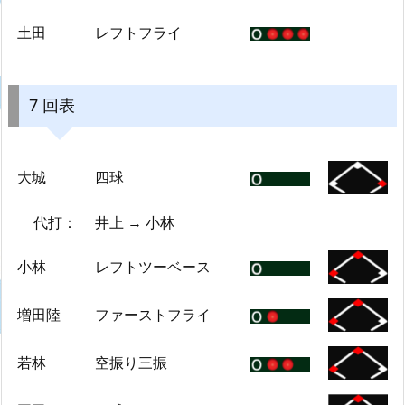
土田
レフトフライ
7 回表
大城
四球
代打：
井上 → 小林
小林
レフトツーベース
増田陸
ファーストフライ
若林
空振り三振