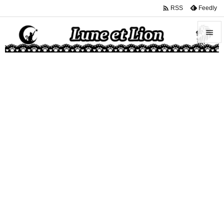

Feedly
RSS


メニュ

サイド

前へ

次へ

検索