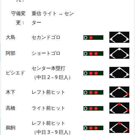
守備変
重信 ライト → セン
更：
ター
大島
セカンドゴロ
阿部
ショートゴロ
センター本塁打
ビシエド
（中日 2 – 9 巨人）
木下
レフト前ヒット
高橋
ライト前ヒット
レフト前ヒット
鵜飼
（中日 3 – 9 巨人）