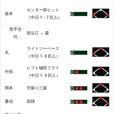
センター前ヒット
坂本
（中日 1 – 7 巨人）
投手交
祖父江 → 森
代：
ライトツーベース
丸
（中日 1- 8 巨人）
レフト犠牲フライ
中田
（中日 1- 9 巨人）
岡本
空振り三振
重信
四球