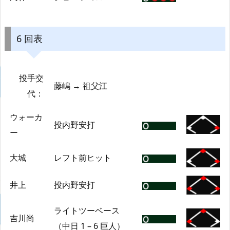
6 回表
投手交
藤嶋 → 祖父江
代：
ウォーカ
投内野安打
ー
大城
レフト前ヒット
井上
投内野安打
ライトツーベース
吉川尚
（中日 1 – 6 巨人）