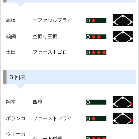
高橋
一ファウルフライ
鵜飼
空振り三振
土田
ファーストゴロ
3 回表
岡本
四球
ポランコ
ファーストフライ
ウォーカ
ショート併殺