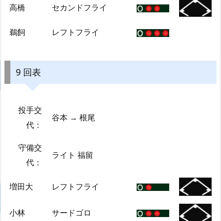
高橋
セカンドフライ
鵜飼
レフトフライ
9 回表
投手交
谷本 → 根尾
代：
守備交
ライト 福留
代：
増田大
レフトフライ
小林
サードゴロ