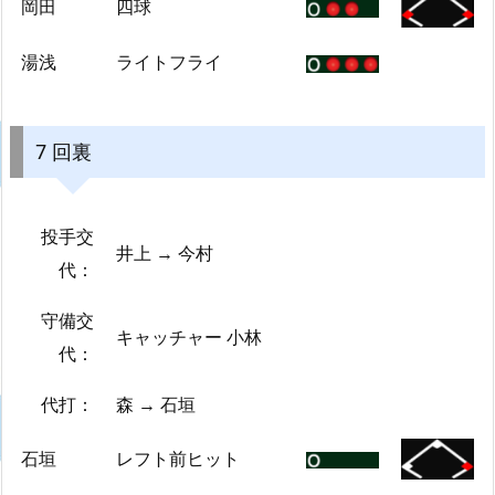
岡田
四球
湯浅
ライトフライ
7 回裏
投手交
井上 → 今村
代：
守備交
キャッチャー 小林
代：
代打：
森 → 石垣
石垣
レフト前ヒット