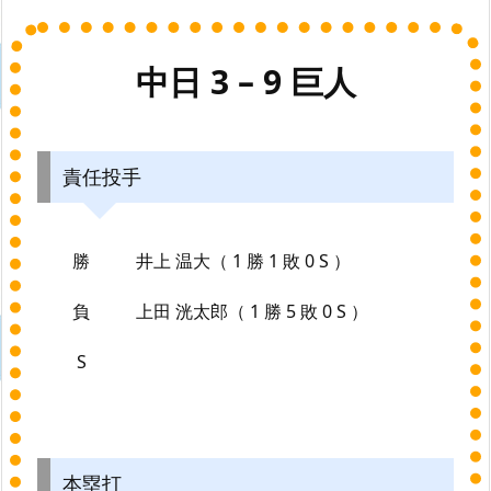
中日 3 – 9 巨人
責任投手
勝
井上 温大（ 1 勝 1 敗 0 S ）
負
上田 洸太郎（ 1 勝 5 敗 0 S ）
S
本塁打