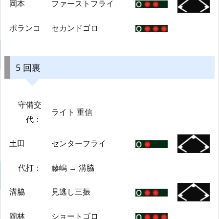
岡本
ファーストフライ
ポランコ
セカンドゴロ
5 回裏
守備交
ライト 重信
代：
土田
センターフライ
代打：
藤嶋 → 溝脇
溝脇
見逃し三振
岡林
ショートゴロ