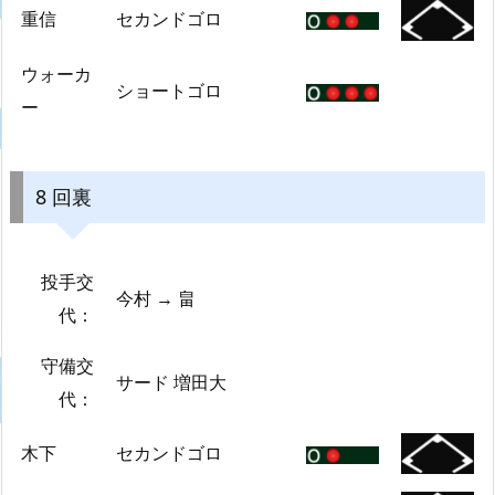
重信
セカンドゴロ
ウォーカ
ショートゴロ
ー
8 回裏
投手交
今村 → 畠
代：
守備交
サード 増田大
代：
木下
セカンドゴロ