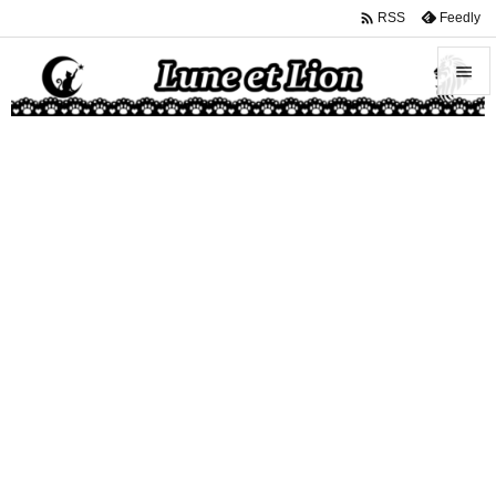

Feedly
RSS


メニュ

サイド

前へ

次へ

検索