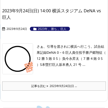
2023年9月24日(日) 14:00 横浜スタジアム DeNA vs
巨人
2023年9月24日
2023年
,
勝ち
,
巨人


さぁ、引導を渡されに横浜へ行こう。
試合結
果記録
DeNA 0 – 6 巨人
責任投手勝戸郷翔征（
12 勝 5 敗 0 S ）負今永昇太（ 7 勝 4 敗 0 S
）S本塁打巨人坂本勇人 21 号 ...
記事を読む
2023年9月24日(日 ...