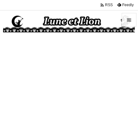

Feedly
RSS


メニュ

サイド

前へ

次へ

検索