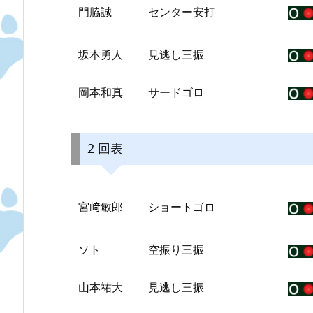
門脇誠
センター安打
坂本勇人
見逃し三振
岡本和真
サードゴロ
2 回表
宮﨑敏郎
ショートゴロ
ソト
空振り三振
山本祐大
見逃し三振