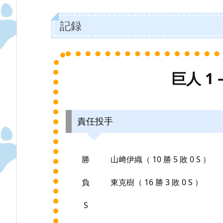
記録
巨人 1 
責任投手
勝
山﨑伊織（ 10 勝 5 敗 0 S ）
負
東克樹（ 16 勝 3 敗 0 S ）
S