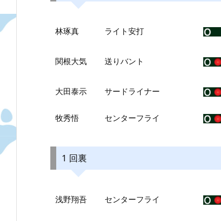
林琢真
ライト安打
関根大気
送りバント
大田泰示
サードライナー
牧秀悟
センターフライ
1 回裏
浅野翔吾
センターフライ