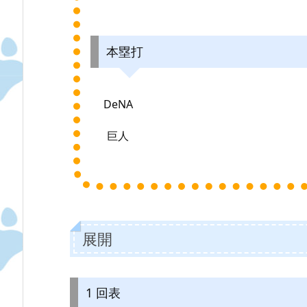
本塁打
DeNA
巨人
展開
1 回表