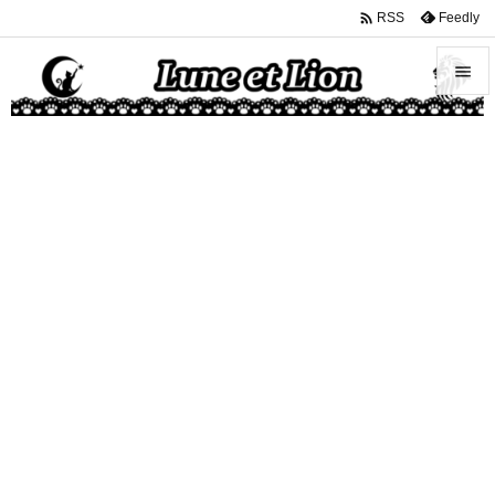

Feedly
RSS


メニュ

サイド

前へ

次へ

検索