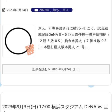
2023年9月24日
2023年
,
勝ち
,
巨人


さぁ、引導を渡されに横浜へ行こう。
試合結
果記録
DeNA 0 – 6 巨人
責任投手勝戸郷翔征（
12 勝 5 敗 0 S ）負今永昇太（ 7 勝 4 敗 0 S
）S本塁打巨人坂本勇人 21 号 ...
記事を読む
2023年9月24日(日 ...
2023年9月3日(日) 17:00 横浜スタジアム DeNA vs 巨