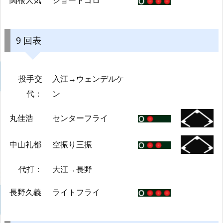
関根大気
ショートゴロ
9 回表
投手交
入江→ウェンデルケ
代：
ン
丸佳浩
センターフライ
中山礼都
空振り三振
代打：
大江→長野
長野久義
ライトフライ