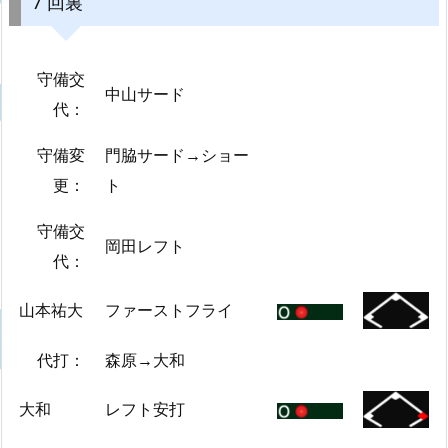
7 回裏
守備交
中山サード
代：
守備変
門脇サード→ショー
更：
ト
守備交
岡田レフト
代：
山本祐大
ファーストフライ
代打：
森原→大和
大和
レフト安打