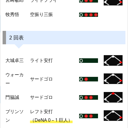
牧秀悟
空振り三振
2 回表
大城卓三
ライト安打
ウォーカ
サードゴロ
ー
門脇誠
サードゴロ
ブリンソ
レフト安打
ン
（DeNA 0 – 1 巨人）