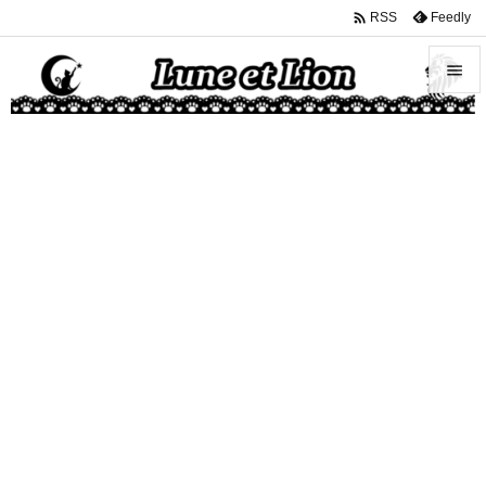

Feedly
RSS


メニュ

サイド

前へ

次へ

検索