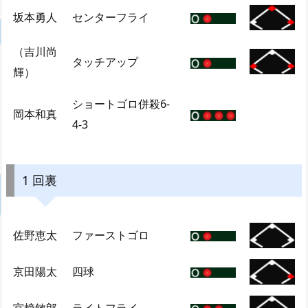
坂本勇人
センターフライ
（吉川尚
タッチアップ
輝）
ショートゴロ併殺6-
岡本和真
4-3
1 回裏
佐野恵太
ファーストゴロ
京田陽太
四球
宮﨑敏郎
ライトフライ