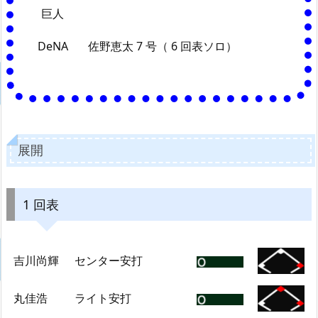
巨人
DeNA
佐野恵太 7 号（ 6 回表ソロ）
展開
1 回表
吉川尚輝
センター安打
丸佳浩
ライト安打