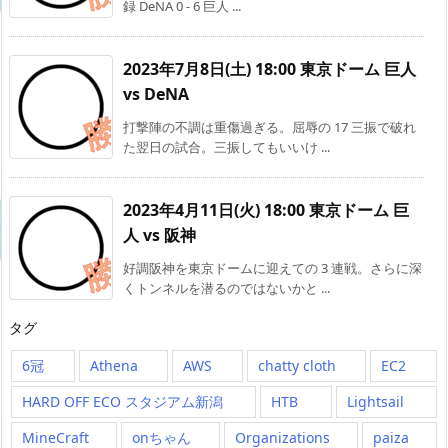
録 DeNA 0 - 6 巨人 ...
2023年7月8日(土) 18:00 東京ドーム 巨人
vs DeNA
打撃陣の不調は重傷過ぎる。屈辱の 17 三振で破れ
た翌日の試合。三振してもいいけ ...
2023年4月11日(火) 18:00 東京ドーム 巨
人 vs 阪神
好調阪神を東京ドームに迎えての 3 連戦。さらに深
くトンネルを潜るのではないかと ...
タグ
6冠
Athena
AWS
chatty cloth
EC2
HARD OFF ECO スタジアム新潟
HTB
Lightsail
MineCraft
onちゃん
Organizations
paiza