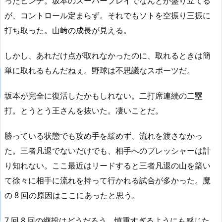
ったピンチ。坂本のスーパープレイでなんとか盛り立てる
が、コントロール定まらず。それでもソトを空振り三振に
打ち取った。山﨑の成長が見える。
しかし、あれだけ点が取れなかったのに、取れるときは簡
単に取れるもんだねぇ。野球は不思議なスポーツだ。
坂本が完全に復活したかもしれない。二打席連続の二塁
打。とうとう王さんを抜いた。凄いことだ。
勝っている状態でも攻め手を緩めず、流れを渡さなかっ
た。三者凡退でないだけでも、相手へのプレッシャーは計
り知れない。ここ最近はリードすると三者凡退の山を築い
て徐々に相手に流れを持って行かれる試合が多かった。魔
の 8 回の原因はここにあったと思う。
7 回 8 回の継投はどうだろう。慎重すぎるようにも感じた。