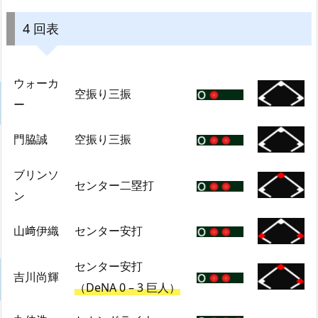
4 回表
ウォーカ
空振り三振
ー
門脇誠
空振り三振
ブリンソ
センター二塁打
ン
山﨑伊織
センター安打
センター安打
吉川尚輝
（DeNA 0 – 3 巨人）