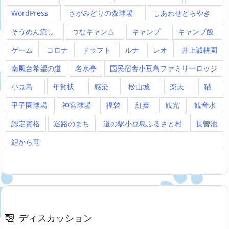
WordPress
さがみどりの森球場
しあわせどらやき
そうめん流し
つなキャン△
キャンプ
キャンプ飯
ゲーム
コロナ
ドラフト
ルナ
レオ
井上誠耕園
南風台希望の道
名水亭
国民宿舎小豆島ファミリーロッジ
小豆島
年賀状
感染
松山城
楽天
猫
甲子園球場
神宮球場
福袋
紅葉
観光
観音水
認定資格
迷路のまち
道の駅小豆島ふるさと村
長曽池
鯉から竜
ディスカッション