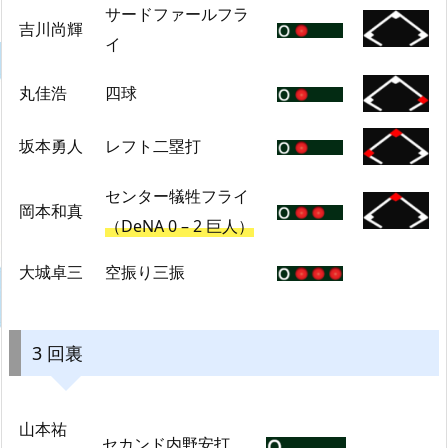
サードファールフラ
吉川尚輝
イ
丸佳浩
四球
坂本勇人
レフト二塁打
センター犠牲フライ
岡本和真
（DeNA 0 – 2 巨人）
大城卓三
空振り三振
3 回裏
山本祐
セカンド内野安打