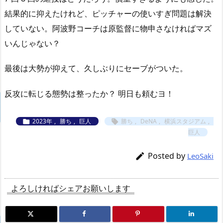
結果的に抑えたけれど、ピッチャーの使いすぎ問題は解決
していない。阿波野コーチは原監督に物申さなければマズ
いんじゃない？
最後は大勢が抑えて、久しぶりにセーブがついた。
反攻に転じる態勢は整ったか？ 明日も頼むヨ！
2023年
,
勝ち
,
巨人
勝ち
,
DeNA
,
横浜スタジアム
,


巨人
Posted by

LeoSaki
よろしければシェアお願いします