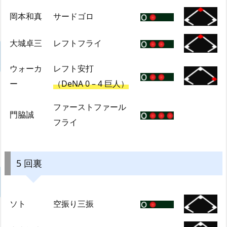
岡本和真
サードゴロ
大城卓三
レフトフライ
ウォーカ
レフト安打
ー
（DeNA 0 – 4 巨人）
ファーストファール
門脇誠
フライ
5 回裏
ソト
空振り三振