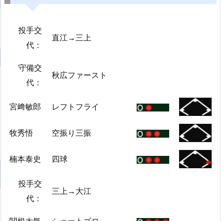
投手交
直江→三上
代：
守備交
秋広ファースト
代：
宮﨑敏郎
レフトフライ
牧秀悟
空振り三振
楠本泰史
四球
投手交
三上→大江
代：