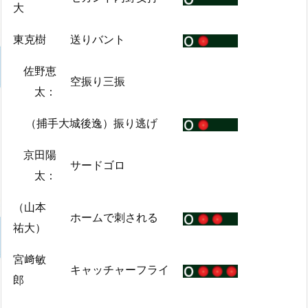
大
東克樹
送りバント
佐野恵
空振り三振
太：
（捕手大城後逸）振り逃げ
京田陽
サードゴロ
太：
（山本
ホームで刺される
祐大）
宮﨑敏
キャッチャーフライ
郎