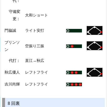
代：
守備変
大和ショート
更：
門脇誠
ライト安打
ブリンソ
空振り三振
ン
代打：
直江→秋広
秋広優人
レフトフライ
吉川尚輝
レフトフライ
8 回裏