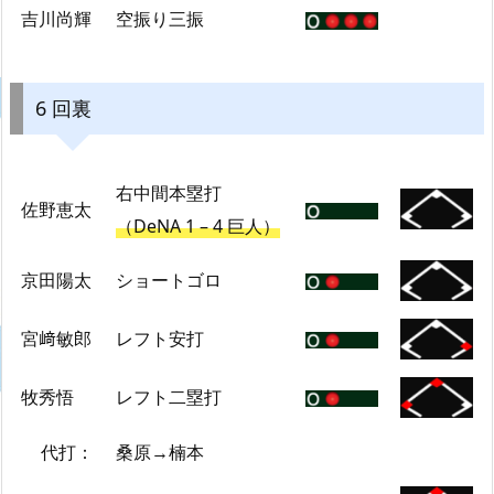
吉川尚輝
空振り三振
6 回裏
右中間本塁打
佐野恵太
（DeNA 1 – 4 巨人）
京田陽太
ショートゴロ
宮﨑敏郎
レフト安打
牧秀悟
レフト二塁打
代打：
桑原→楠本