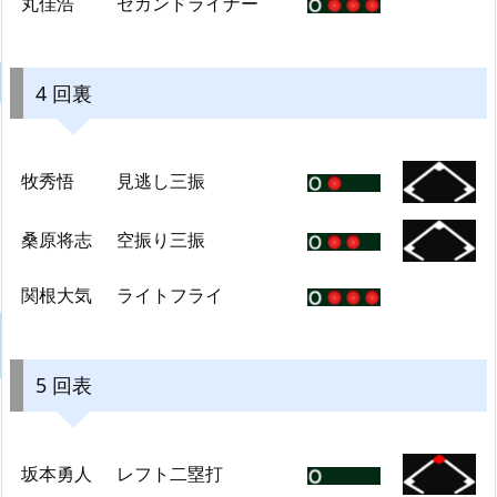
丸佳浩
セカンドライナー
4 回裏
牧秀悟
見逃し三振
桑原将志
空振り三振
関根大気
ライトフライ
5 回表
坂本勇人
レフト二塁打