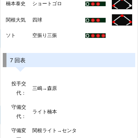
楠本泰史
ショートゴロ
関根大気
四球
ソト
空振り三振
7 回表
投手交
三嶋→森原
代：
守備交
ライト楠本
代：
守備変
関根ライト→センタ