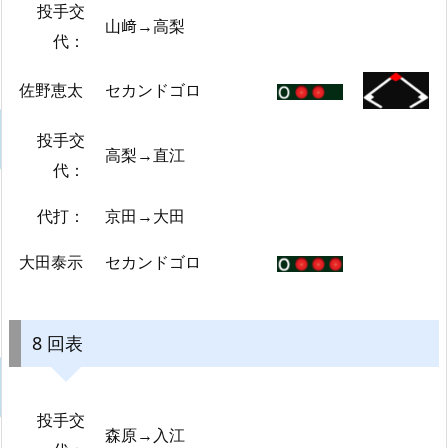
投手交
山﨑→高梨
代：
佐野恵太
セカンドゴロ
投手交
高梨→直江
代：
代打：
京田→大田
大田泰示
セカンドゴロ
8 回表
投手交
森原→入江