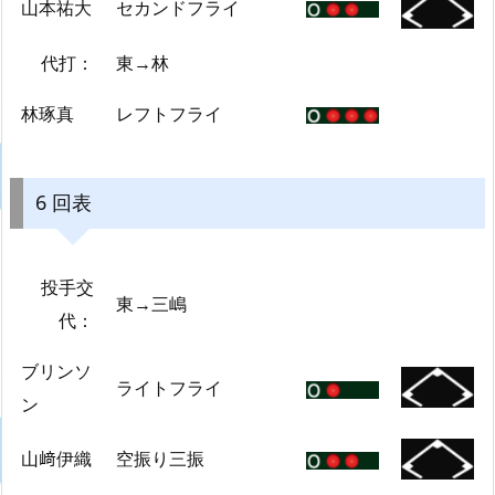
山本祐大
セカンドフライ
代打：
東→林
林琢真
レフトフライ
6 回表
投手交
東→三嶋
代：
ブリンソ
ライトフライ
ン
山﨑伊織
空振り三振