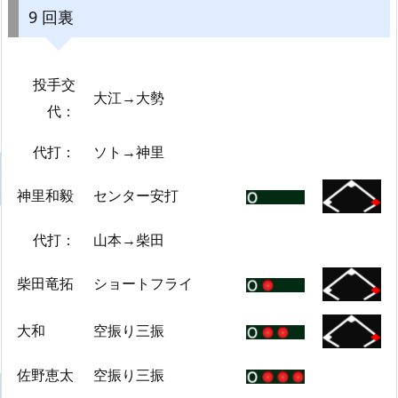
9 回裏
投手交
大江→大勢
代：
代打：
ソト→神里
神里和毅
センター安打
代打：
山本→柴田
柴田竜拓
ショートフライ
大和
空振り三振
佐野恵太
空振り三振