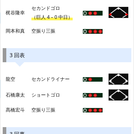
セカンドゴロ
梶谷隆幸
（巨人 4 – 0 中日）
岡本和真
空振り三振
3 回表
龍空
セカンドライナー
石橋康太
ショートゴロ
髙橋宏斗
空振り三振
3 回裏