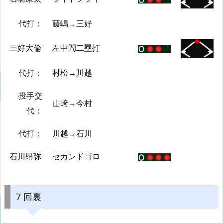
代打：
藤嶋→三好
三好大倫
左中間二塁打
代打：
村松→川越
投手交
山﨑→今村
代：
代打：
川越→石川
石川昂弥
セカンドゴロ
7 回裏