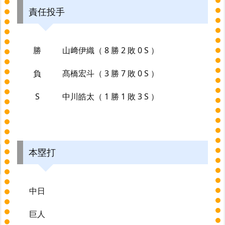
責任投手
勝
山﨑伊織（ 8 勝 2 敗 0 S ）
負
髙橋宏斗（ 3 勝 7 敗 0 S ）
S
中川皓太（ 1 勝 1 敗 3 S ）
本塁打
中日
巨人