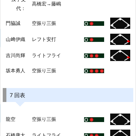
高橋宏→藤嶋
代：
門脇誠
空振り三振
山﨑伊織
レフト安打
吉川尚輝
ライトフライ
坂本勇人
空振り三振
7 回表
龍空
空振り三振
石橋康太
ライトフライ