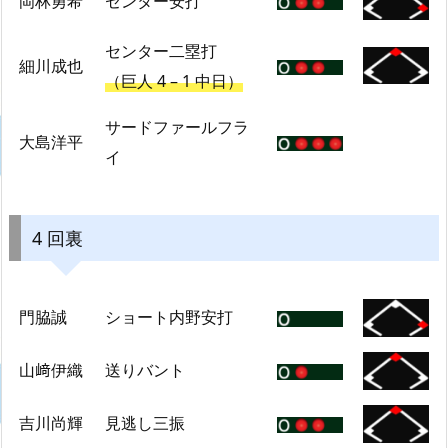
岡林勇希
センター安打
センター二塁打
細川成也
（巨人 4 – 1 中日）
サードファールフラ
大島洋平
イ
4 回裏
門脇誠
ショート内野安打
山﨑伊織
送りバント
吉川尚輝
見逃し三振