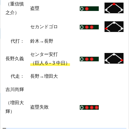
（重信慎
盗塁
之介）
セカンドゴロ
代打：
鈴木→長野
センター安打
長野久義
（巨人 6 – 3 中日）
代走：
長野→増田大
吉川尚輝
（増田大
盗塁失敗
輝）