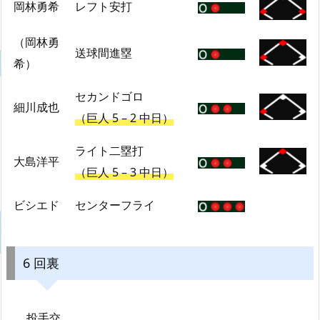
岡林勇希
レフト安打
（岡林勇
送球間進塁
希）
セカンドゴロ
細川成也
（巨人 5 – 2 中日）
ライト二塁打
大島洋平
（巨人 5 – 3 中日）
ビシエド
センターフライ
6 回裏
投手交