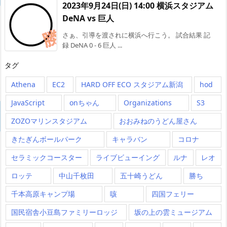
2023年9月24日(日) 14:00 横浜スタジアム
DeNA vs 巨人
さぁ、引導を渡されに横浜へ行こう。 試合結果 記
録 DeNA 0 - 6 巨人 ...
タグ
Athena
EC2
HARD OFF ECO スタジアム新潟
hod
JavaScript
onちゃん
Organizations
S3
ZOZOマリンスタジアム
おおみねのうどん屋さん
きたぎんボールパーク
キャラバン
コロナ
セラミックコースター
ライブビューイング
ルナ
レオ
ロッテ
中山千枚田
五十崎うどん
勝ち
千本高原キャンプ場
咳
四国フェリー
国民宿舎小豆島ファミリーロッジ
坂の上の雲ミュージアム