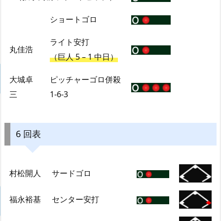
ショートゴロ
ライト安打
丸佳浩
（巨人 5 – 1 中日）
大城卓
ピッチャーゴロ併殺
三
1-6-3
6 回表
村松開人
サードゴロ
福永裕基
センター安打