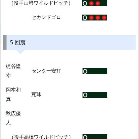
（投手山﨑ワイルドピッチ）
セカンドゴロ
5 回裏
梶谷隆
センター安打
幸
岡本和
死球
真
秋広優
人
（投手高橋ワイルドピッチ）