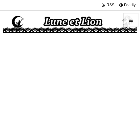

Feedly
RSS


メニュ

サイド

前へ

次へ

検索