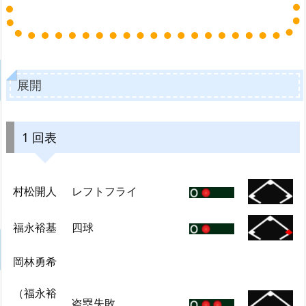
展開
1 回表
村松開人
レフトフライ
福永裕基
四球
岡林勇希
（福永裕
盗塁失敗