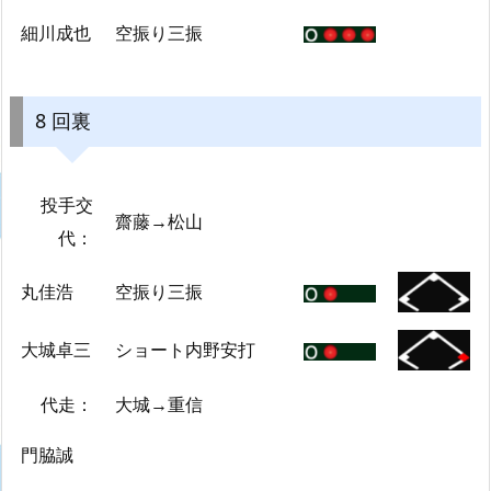
細川成也
空振り三振
8 回裏
投手交
齋藤→松山
代：
丸佳浩
空振り三振
大城卓三
ショート内野安打
代走：
大城→重信
門脇誠