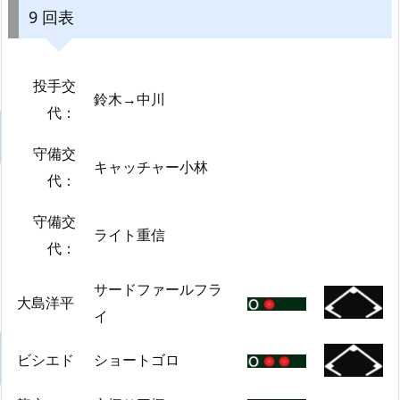
9 回表
投手交
鈴木→中川
代：
守備交
キャッチャー小林
代：
守備交
ライト重信
代：
サードファールフラ
大島洋平
イ
ビシエド
ショートゴロ