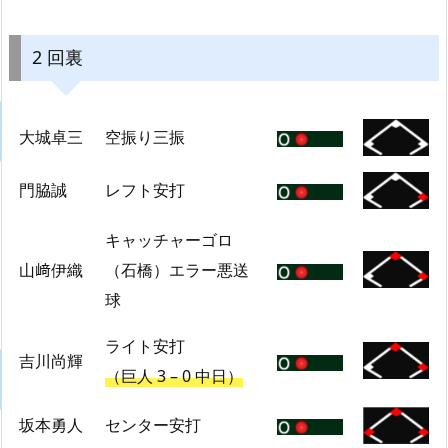
2 回裏
大城卓三
空振り三振
門脇誠
レフト安打
キャッチャーゴロ
山﨑伊織
（石橋）エラー悪送
球
ライト安打
吉川尚輝
（巨人 3 – 0 中日）
坂本勇人
センター安打