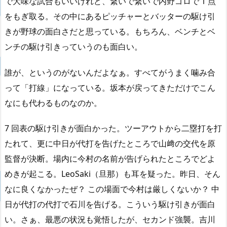
で大味な試合もいいけれど、繋いで繋いで内野ゴロで 1 点
をもぎ取る。その中にあるピッチャーとバッターの駆け引
きが野球の面白さだと思っている。もちろん、ベンチとベ
ンチの駆け引きっていうのも面白い。
誰が、というのがないんだよなぁ。すべてがうまく噛み合
って「打線」になっている。坂本が戻ってきただけでこん
なにも代わるものなのか。
7 回表の駆け引きが面白かった。ツーアウトから二塁打を打
たれて、更に中日が代打を告げたところで山﨑の交代を原
監督が決断。場内に今村の名前が告げられたところでどよ
めきが起こる。LeoSaki（旦那）も耳を疑った。昨日、そん
なに良くなかったぜ？ この場面で今村は厳しくないか？ 中
日が代打の代打で石川を告げる。こういう駆け引きが面白
い。さぁ、最悪の状況も覚悟したが、セカンド強襲。吉川