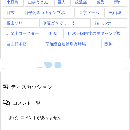
小豆島
山越うどん
巨人
後遺症
感染
新作
日常
日平公園（キャンプ場）
東京ドーム
松山城
椿まつり
水曜どうでしょう
猫，ルナ
珪藻土コースター
紅葉
自然王国白滝の里キャンプ場
自由軒本店
草薙総合運動場野球場
阪神
ディスカッション
コメント一覧
まだ、コメントがありません