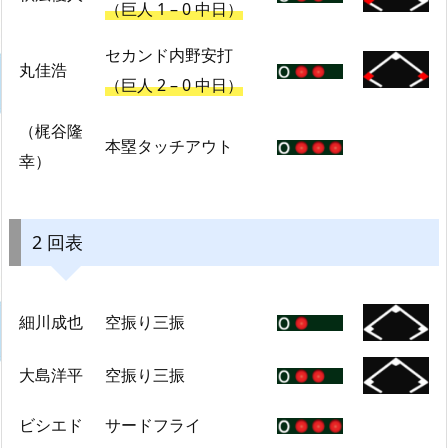
（巨人 1 – 0 中日）
セカンド内野安打
丸佳浩
（巨人 2 – 0 中日）
（梶谷隆
本塁タッチアウト
幸）
2 回表
細川成也
空振り三振
大島洋平
空振り三振
ビシエド
サードフライ