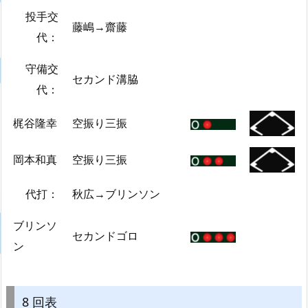
投手交
藤嶋→齋藤
代：
守備交
セカンド溝脇
代：
梶谷隆幸
空振り三振
岡本和真
空振り三振
代打：
秋広→ブリンソン
ブリンソ
セカンドゴロ
ン
8 回表