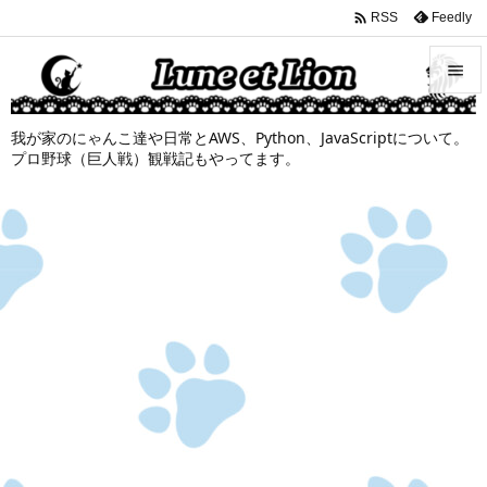

Feedly
RSS


我が家のにゃんこ達や日常とAWS、Python、JavaScriptについて。
メニュ
プロ野球（巨人戦）観戦記もやってます。

サイド

前へ

次へ

検索