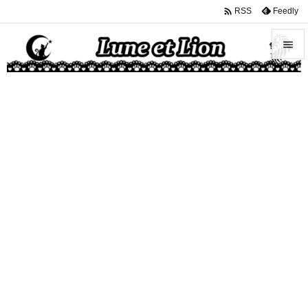

Feedly
RSS


メニュ

サイド

前へ

次へ

検索