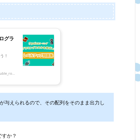
プログラ
う！
ble_ro...
元配列 A が与えられるので、その配列をそのまま出力し
ですか？