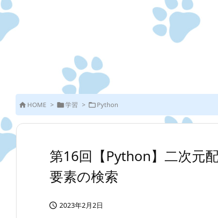
HOME
>
学習
>
Python



第16回【Python】二次
要素の検索
2023年2月2日
