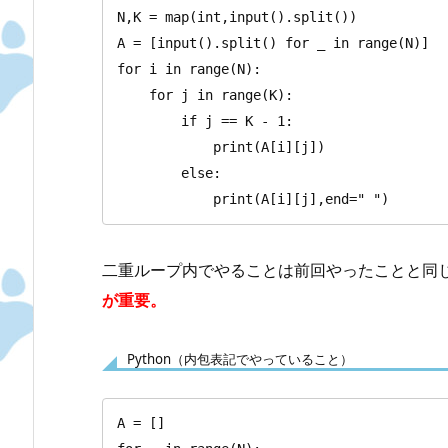
N,K = map(int,input().split())

A = [input().split() for _ in range(N)]

for i in range(N):

    for j in range(K):

        if j == K - 1:

            print(A[i][j])

        else:

            print(A[i][j],end=" ")
二重ループ内でやることは前回やったことと同
が重要。
Python（内包表記でやっていること）
A = []
