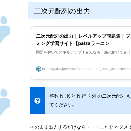
二次元配列の出力
二次元配列の出力 | レベルアップ問題集 | 
ミング学習サイト【paizaラーニン
問題を解いてスキルアップ！みんなも一緒に解いてみよ
https://paiza.jp/works/mondai/double_roop_problems/dou
整数 N , K と N 行 K 列 の二次
てください。
そのまま出力するだけなら・・・これじゃダメ