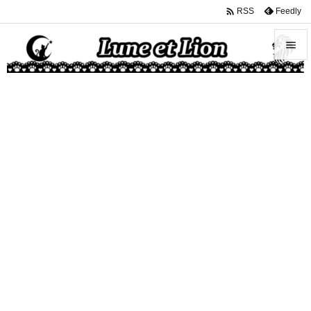

Feedly
RSS


メニュ

サイド

前へ

次へ

検索