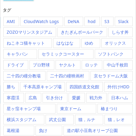
タグ
AMI
CloudWatch Logs
DeNA
hod
S3
Slack
ZOZOマリンスタジアム
きたぎんボールパーク
しらす丼
ねこネコ猫キャット
はなはな
ゆめ
オリックス
キャラバン
セラミックコースター
ソフトバンク
ドライブ
プロ野球
ヤクルト
ロッテ
中山千枚田
二十四の瞳分教場
二十四の瞳映画村
京セラドーム大阪
勝ち
千本高原キャンプ場
四国鉄道文化館
外付けHDD
寒霞渓
広島
引き分け
愛媛
戦力外
日本ハム
星ヶ窪キャンプ場
東京ドーム
椿まつり
横浜スタジアム
武丈公園
猫，ルナ
猫，レオ
葛根湯
負け
道の駅小豆島オリーブ公園