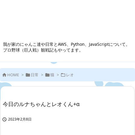
我が家のにゃんこ達や日常とAWS、Python、JavaScriptについて。
プロ野球（巨人戦）観戦記もやってます。
HOME
>
日常
>
猫
>
レオ




今日のルナちゃんとレオくん+α
2023年2月8日
