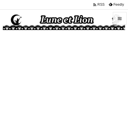

Feedly
RSS


メニュ

サイド

前へ

次へ

検索