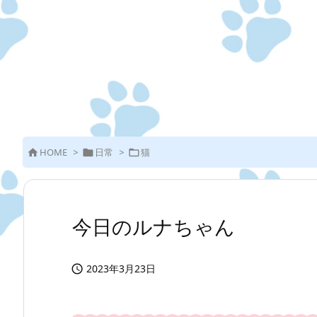
HOME
>
日常
>
猫



今日のルナちゃん
2023年3月23日
