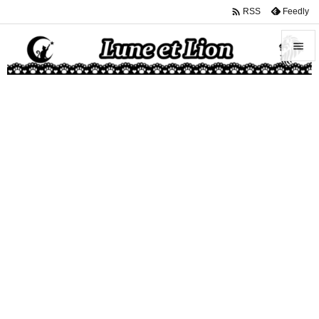

Feedly
RSS


メニュ

サイド

前へ

次へ

検索