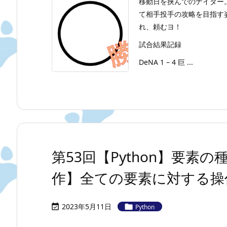
移動日を挟んでのナイター
て相手投手の攻略を目指す
れ、頼むヨ！
試合結果記録
DeNA 1 – 4 巨 ...
第53回【Python】要素
作】全ての要素に対する操
2023年5月11日


Python