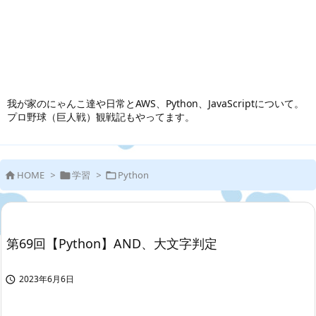
我が家のにゃんこ達や日常とAWS、Python、JavaScriptについて。
プロ野球（巨人戦）観戦記もやってます。
HOME
>
学習
>
Python



第69回【Python】AND、大文字判定
2023年6月6日
