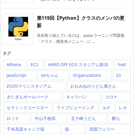
第119回【Python】クラスのメンバの更
新
現在取り組んでいるのは、paiza ラーニング問題集
「クラス・構造体メニュー」に ...
タグ
Athena
EC2
HARD OFF ECO スタジアム新潟
hod
JavaScript
onちゃん
Organizations
S3
ZOZOマリンスタジアム
おおみねのうどん屋さん
きたぎんボールパーク
キャラバン
コロナ
セラミックコースター
ライブビューイング
ルナ
レオ
ロッテ
中山千枚田
五十崎うどん
勝ち
千本高原キャンプ場
咳
四国フェリー