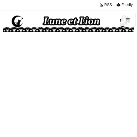

Feedly
RSS


メニュ

サイド

前へ

次へ

検索