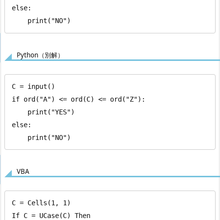
else:

    print("NO")
Python（別解）
C = input()

if ord("A") <= ord(C) <= ord("Z"):

    print("YES")

else:

    print("NO")
VBA
C = Cells(1, 1)

If C = UCase(C) Then
