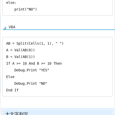
else:

    print("NO")
VBA
AB = Split(Cells(1, 1), " ")

A = Val(AB(0))

B = Val(AB(1))

If A >= 10 And B >= 10 Then

    Debug.Print "YES"

Else

    Debug.Print "NO"

End If
大文字判定