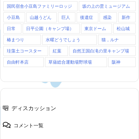
国民宿舎小豆島ファミリーロッジ
坂の上の雲ミュージアム
小豆島
山越うどん
巨人
後遺症
感染
新作
日常
日平公園（キャンプ場）
東京ドーム
松山城
椿まつり
水曜どうでしょう
猫，ルナ
珪藻土コースター
紅葉
自然王国白滝の里キャンプ場
自由軒本店
草薙総合運動場野球場
阪神
ディスカッション
コメント一覧