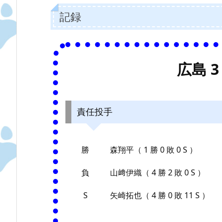
記録
広島 3 
責任投手
勝
森翔平（ 1 勝 0 敗 0 S ）
負
山﨑伊織（ 4 勝 2 敗 0 S ）
S
矢崎拓也（ 4 勝 0 敗 11 S ）