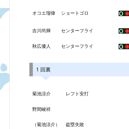
オコエ瑠偉
ショートゴロ
吉川尚輝
センターフライ
秋広優人
センターフライ
1 回裏
菊池涼介
レフト安打
野間峻祥
（菊池涼介）
盗塁失敗