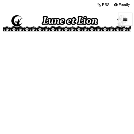

Feedly
RSS


メニュ

サイド

前へ

次へ

検索