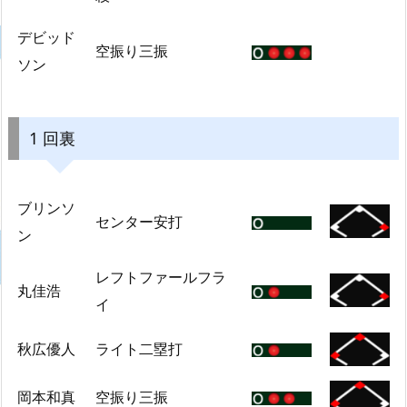
デビッド
空振り三振
ソン
1 回裏
ブリンソ
センター安打
ン
レフトファールフラ
丸佳浩
イ
秋広優人
ライト二塁打
岡本和真
空振り三振