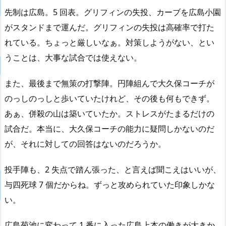
先制は広島。5 回表。グリフィンの失投、カーブを広島小園
がスタンドまで運んだ。グリフィンの失投は高確率で打た
れている。ちょっと厳しいなぁ。対策しようがない、とい
うことは、大事な試合では使えない。
また、最後まで無策の打撃陣。円陣組んで大久保コーチが
のっしのっしと歩いていたけれど、その後も何もできず。
あぁ、併殺の山は築いていたか。ストレスがたまるだけの
試合だ。本当に、大久保コーチの能力に疑問しかないのだ
が、それに対しての回答はないのだろうか。
投手陣も、2 失点で踏ん張った、と言えば聞こえはいいが、
与四死球 7 個だからね。ずっと攻められていた印象しかな
い。
広島菊池に変わって 1 番に入った広島上本の働きが大きか