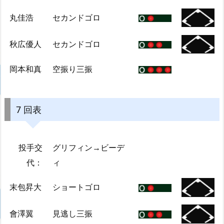
丸佳浩
セカンドゴロ
秋広優人
セカンドゴロ
岡本和真
空振り三振
7 回表
投手交
グリフィン→ビーデ
代：
ィ
末包昇大
ショートゴロ
會澤翼
見逃し三振