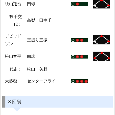
秋山翔吾
四球
投手交
高梨→田中千
代：
デビッド
空振り三振
ソン
松山竜平
四球
代走：
松山→矢野
大盛穂
センターフライ
8 回裏