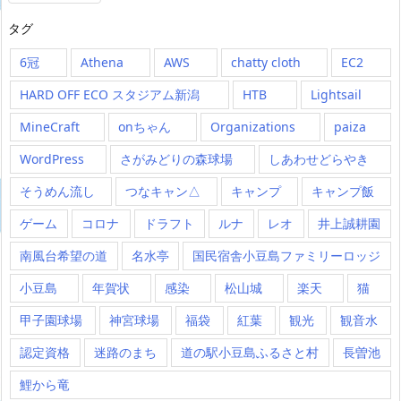
タグ
6冠
Athena
AWS
chatty cloth
EC2
HARD OFF ECO スタジアム新潟
HTB
Lightsail
MineCraft
onちゃん
Organizations
paiza
WordPress
さがみどりの森球場
しあわせどらやき
そうめん流し
つなキャン△
キャンプ
キャンプ飯
ゲーム
コロナ
ドラフト
ルナ
レオ
井上誠耕園
南風台希望の道
名水亭
国民宿舎小豆島ファミリーロッジ
小豆島
年賀状
感染
松山城
楽天
猫
甲子園球場
神宮球場
福袋
紅葉
観光
観音水
認定資格
迷路のまち
道の駅小豆島ふるさと村
長曽池
鯉から竜