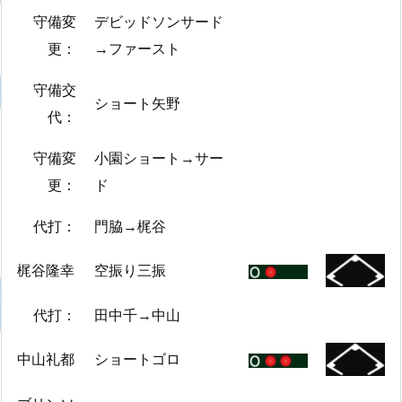
守備変
デビッドソンサード
更：
→ファースト
守備交
ショート矢野
代：
守備変
小園ショート→サー
更：
ド
代打：
門脇→梶谷
梶谷隆幸
空振り三振
代打：
田中千→中山
中山礼都
ショートゴロ