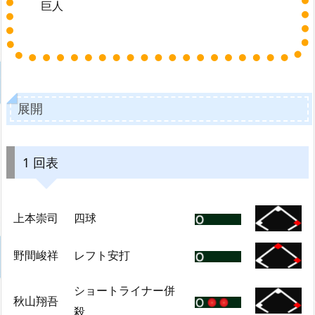
巨人
展開
1 回表
上本崇司
四球
野間峻祥
レフト安打
ショートライナー併
秋山翔吾
殺