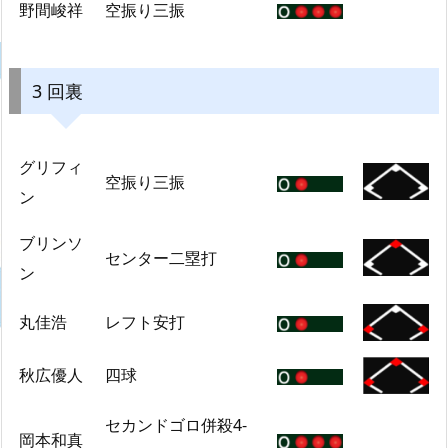
野間峻祥
空振り三振
3 回裏
グリフィ
空振り三振
ン
ブリンソ
センター二塁打
ン
丸佳浩
レフト安打
秋広優人
四球
セカンドゴロ併殺4-
岡本和真