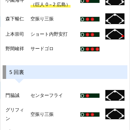
小園海斗
（巨人 0 – 2 広島）
森下暢仁
空振り三振
上本崇司
ショート内野安打
野間峻祥
サードゴロ
5 回裏
門脇誠
センターフライ
グリフィ
空振り三振
ン