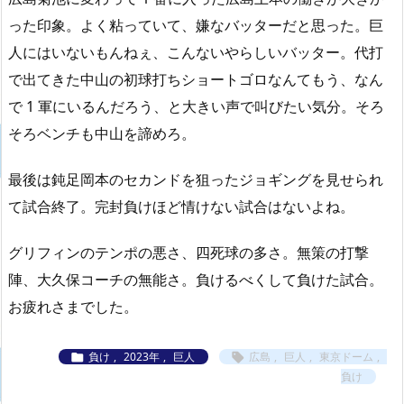
った印象。よく粘っていて、嫌なバッターだと思った。巨
人にはいないもんねぇ、こんないやらしいバッター。代打
で出てきた中山の初球打ちショートゴロなんてもう、なん
で 1 軍にいるんだろう、と大きい声で叫びたい気分。そろ
そろベンチも中山を諦めろ。
最後は鈍足岡本のセカンドを狙ったジョギングを見せられ
て試合終了。完封負けほど情けない試合はないよね。
グリフィンのテンポの悪さ、四死球の多さ。無策の打撃
陣、大久保コーチの無能さ。負けるべくして負けた試合。
お疲れさまでした。
負け
,
2023年
,
巨人
広島
,
巨人
,
東京ドーム
,


負け