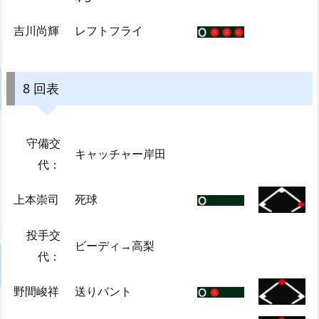
吉川尚輝
レフトフライ
8 回表
守備交
キャッチャー岸田
代：
上本崇司
死球
投手交
ビーディ→高梨
代：
野間峻祥
送りバント