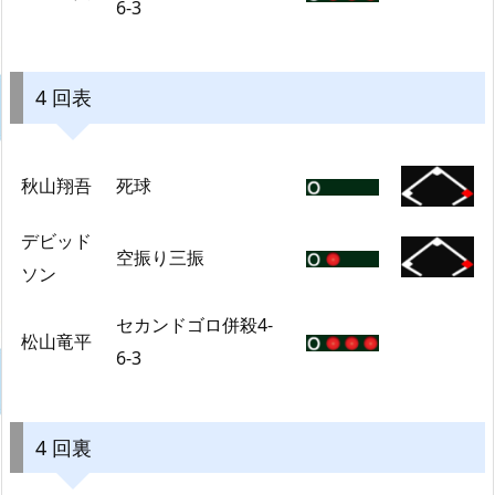
6-3
4 回表
秋山翔吾
死球
デビッド
空振り三振
ソン
セカンドゴロ併殺4-
松山竜平
6-3
4 回裏