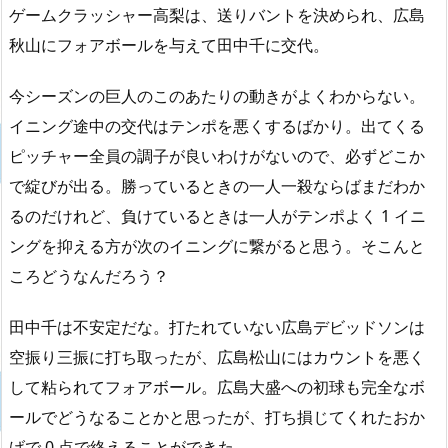
ゲームクラッシャー高梨は、送りバントを決められ、広島
秋山にフォアボールを与えて田中千に交代。
今シーズンの巨人のこのあたりの動きがよくわからない。
イニング途中の交代はテンポを悪くするばかり。出てくる
ピッチャー全員の調子が良いわけがないので、必ずどこか
で綻びが出る。勝っているときの一人一殺ならばまだわか
るのだけれど、負けているときは一人がテンポよく 1 イニ
ングを抑える方が次のイニングに繋がると思う。そこんと
ころどうなんだろう？
田中千は不安定だな。打たれていない広島デビッドソンは
空振り三振に打ち取ったが、広島松山にはカウントを悪く
して粘られてフォアボール。広島大盛への初球も完全なボ
ールでどうなることかと思ったが、打ち損じてくれたおか
げで 0 点で終えることができた。