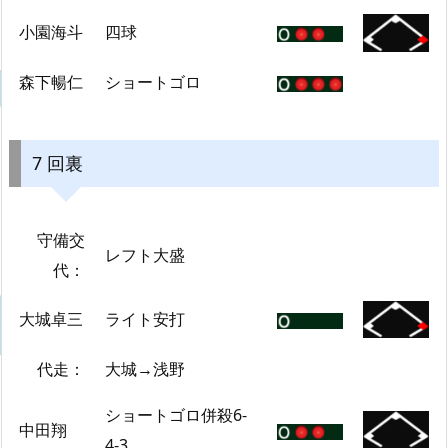
小園海斗
四球
森下暢仁
ショートゴロ
7 回裏
守備交
レフト大盛
代：
大城卓三
ライト安打
代走：
大城→浅野
ショートゴロ併殺6-
中田翔
4-3