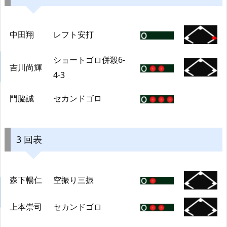
中田翔
レフト安打
ショートゴロ併殺6-
吉川尚輝
4-3
門脇誠
セカンドゴロ
3 回表
森下暢仁
空振り三振
上本崇司
セカンドゴロ