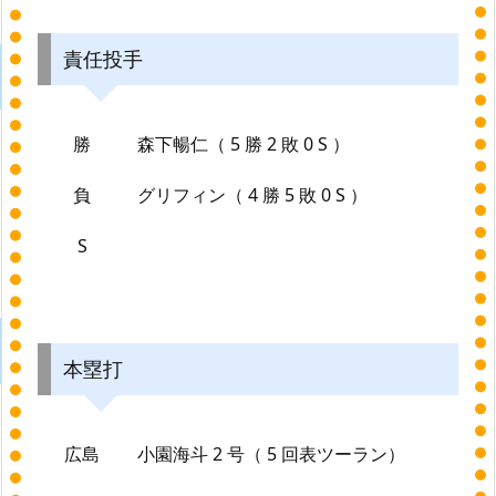
責任投手
勝
森下暢仁（ 5 勝 2 敗 0 S ）
負
グリフィン（ 4 勝 5 敗 0 S ）
S
本塁打
広島
小園海斗 2 号（ 5 回表ツーラン）