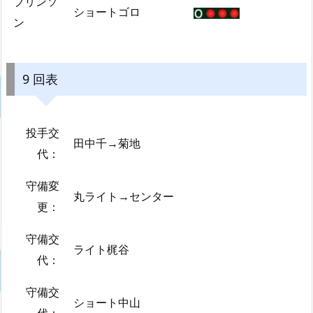
ブリンソ
ショートゴロ
ン
9 回表
投手交
田中千→菊地
代：
守備変
丸ライト→センター
更：
守備交
ライト梶谷
代：
守備交
ショート中山
代：