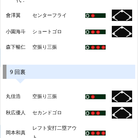
會澤翼
センターフライ
小園海斗
ショートゴロ
森下暢仁
空振り三振
9 回裏
丸佳浩
空振り三振
秋広優人
セカンドゴロ
レフト安打二塁アウ
岡本和真
ト