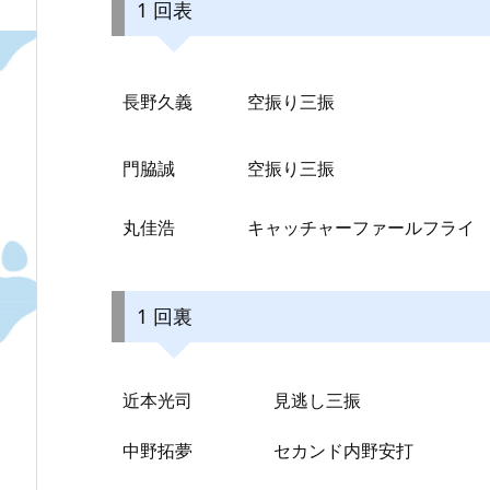
1 回表
長野久義
空振り三振
門脇誠
空振り三振
丸佳浩
キャッチャーファールフライ
1 回裏
近本光司
見逃し三振
中野拓夢
セカンド内野安打