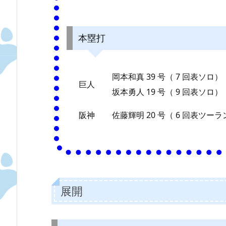
本塁打
岡本和真 39 号（ 7 回表ソロ）
巨人
坂本勇人 19 号（ 9 回表ソロ）
阪神
佐藤輝明 20 号（ 6 回表ツーラ
展開