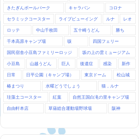
きたぎんボールパーク
キャラバン
コロナ
セラミックコースター
ライブビューイング
ルナ
レオ
ロッテ
中山千枚田
五十崎うどん
勝ち
千本高原キャンプ場
咳
四国フェリー
国民宿舎小豆島ファミリーロッジ
坂の上の雲ミュージアム
小豆島
山越うどん
巨人
後遺症
感染
新作
日常
日平公園（キャンプ場）
東京ドーム
松山城
椿まつり
水曜どうでしょう
猫，ルナ
珪藻土コースター
紅葉
自然王国白滝の里キャンプ場
自由軒本店
草薙総合運動場野球場
阪神