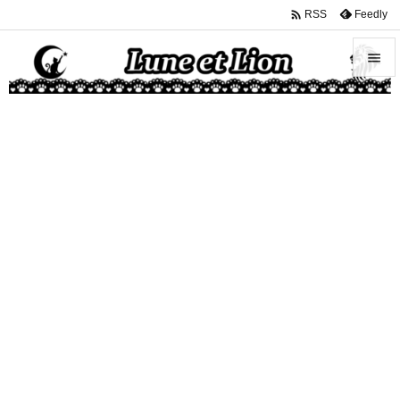

Feedly
RSS


メニュ

サイド

前へ

次へ

検索