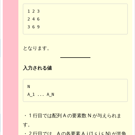
1 2 3

2 4 6

3 6 9
となります。
入力される値
N

A_1 ... A_N
・ 1 行目では配列 A の要素数 N が与えられま
す。
・ 2 行目では、A の各要素 A_i (1 ≦ i ≦ N) が半角