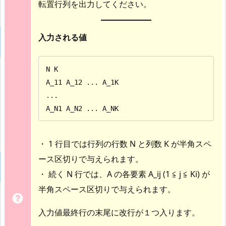
転置行列を出力してください。
入力される値
N K

A_11 A_12 ... A_1K

...

A_N1 A_N2 ... A_NK
・ 1 行目では行列の行数 N と列数 K が半角スペ
ース区切りで与えられます。
・ 続く N 行では、A の各要素 A_ij (1 ≦ j ≦ Ki) が
半角スペース区切りで与えられます。
入力値最終行の末尾に改行が１つ入ります。