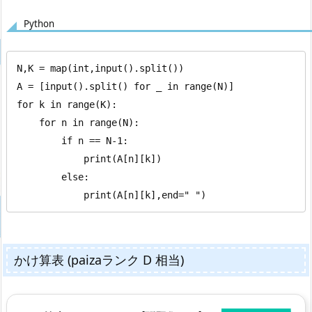
Python
N,K = map(int,input().split())

A = [input().split() for _ in range(N)]

for k in range(K):

    for n in range(N):

        if n == N-1:

            print(A[n][k])

        else:

            print(A[n][k],end=" ")
かけ算表 (paizaランク D 相当)