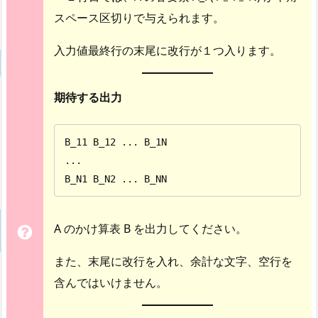
スペース区切りで与えられます。
入力値最終行の末尾に改行が１つ入ります。
期待する出力
B_11 B_12 ... B_1N

...

B_N1 B_N2 ... B_NN
A のかけ算表 B を出力してください。
また、末尾に改行を入れ、余計な文字、空行を
含んではいけません。