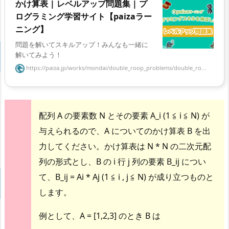
かけ算表 | レベルアップ問題集 | プ
ログラミング学習サイト【paizaラー
ニング】
問題を解いてスキルアップ！みんなも一緒に
解いてみよう！
https://paiza.jp/works/mondai/double_roop_problems/double_ro...
配列 A の要素数 N とその要素 A_i (1 ≦ i ≦ N) が
与えられるので、A についてのかけ算表 B を出
力してください。かけ算表は N * N の二次元配
列の形式とし、B の i 行 j 列の要素 B_ij につい
て、B_ij = Ai * Aj (1 ≦ i , j ≦ N) が成り立つものと
します。
例として、A = [1,2,3] のとき B は