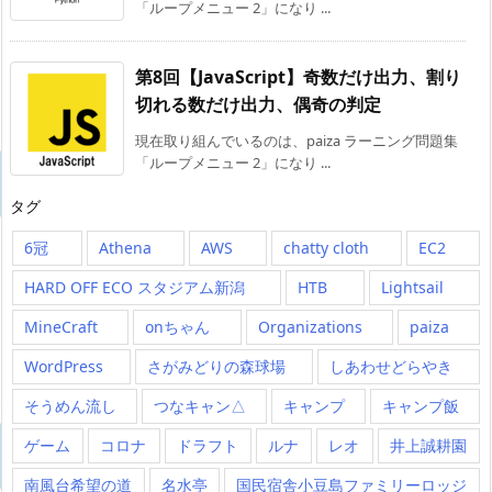
「ループメニュー 2」になり ...
第8回【JavaScript】奇数だけ出力、割り
切れる数だけ出力、偶奇の判定
現在取り組んでいるのは、paiza ラーニング問題集
「ループメニュー 2」になり ...
タグ
6冠
Athena
AWS
chatty cloth
EC2
HARD OFF ECO スタジアム新潟
HTB
Lightsail
MineCraft
onちゃん
Organizations
paiza
WordPress
さがみどりの森球場
しあわせどらやき
そうめん流し
つなキャン△
キャンプ
キャンプ飯
ゲーム
コロナ
ドラフト
ルナ
レオ
井上誠耕園
南風台希望の道
名水亭
国民宿舎小豆島ファミリーロッジ