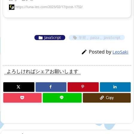
https://luna-leo.com/2023/02/17/post-1732/
JavaScript
学習
,
paiza
,
JavaScript


Posted by

LeoSaki
よろしければシェアお願いします
Copy