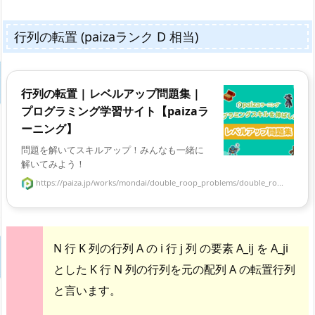
行列の転置 (paizaランク D 相当)
行列の転置 | レベルアップ問題集 |
プログラミング学習サイト【paizaラ
ーニング】
問題を解いてスキルアップ！みんなも一緒に
解いてみよう！
https://paiza.jp/works/mondai/double_roop_problems/double_ro...
N 行 K 列の行列 A の i 行 j 列 の要素 A_ij を A_ji
とした K 行 N 列の行列を元の配列 A の転置行列
と言います。