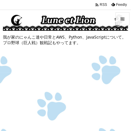

Feedly
RSS


我が家のにゃんこ達や日常とAWS、Python、JavaScriptについて。
メニュ
プロ野球（巨人戦）観戦記もやってます。

サイド

前へ

次へ

検索