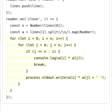
  lines.push(line);

});

reader.on('close', () => {

  const n = Number(lines[0]);

  for (let i = 0; i < n; i++) {

      for (let j = 0; j < n; j++) {

          if (j == n - 1) {

              console.log(a[i] * a[j]);

              break;

          }

          process.stdout.write(a[i] * a[j] + ' ');

      }

  }
});