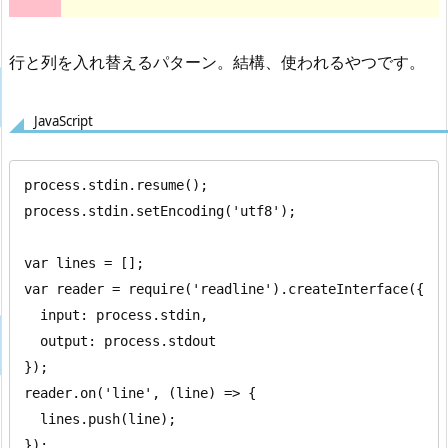
行と列を入れ替えるパターン。結構、使われるやつです。
JavaScript
process.stdin.resume();

process.stdin.setEncoding('utf8');

var lines = [];

var reader = require('readline').createInterface({

  input: process.stdin,

  output: process.stdout

});

reader.on('line', (line) => {

  lines.push(line);

});
