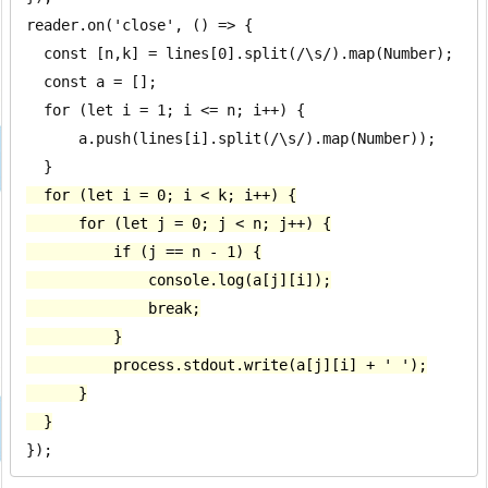
reader.on('close', () => {

  const [n,k] = lines[0].split(/\s/).map(Number);

  const a = [];

  for (let i = 1; i <= n; i++) {

      a.push(lines[i].split(/\s/).map(Number));

  for (let i = 0; i < k; i++) {

      for (let j = 0; j < n; j++) {

          if (j == n - 1) {

              console.log(a[j][i]);

              break;

          }

          process.stdout.write(a[j][i] + ' ');

      }

  }
});