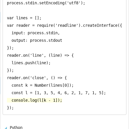
process.stdin.setEncoding('utf8');

var lines = [];

var reader = require('readline').createInterface({

  input: process.stdin,

  output: process.stdout

});

reader.on('line', (line) => {

  lines.push(line);

});

reader.on('close', () => {

  const k = Number(lines[0]);

  console.log(l[k - 1]);
});
Python