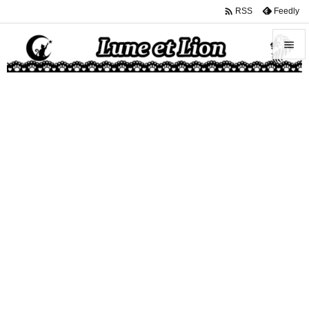

Feedly
RSS


メニュ

サイド

前へ

次へ

検索