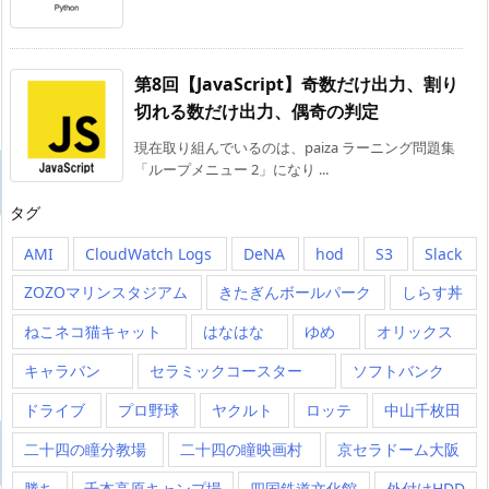
第8回【JavaScript】奇数だけ出力、割り
切れる数だけ出力、偶奇の判定
現在取り組んでいるのは、paiza ラーニング問題集
「ループメニュー 2」になり ...
タグ
AMI
CloudWatch Logs
DeNA
hod
S3
Slack
ZOZOマリンスタジアム
きたぎんボールパーク
しらす丼
ねこネコ猫キャット
はなはな
ゆめ
オリックス
キャラバン
セラミックコースター
ソフトバンク
ドライブ
プロ野球
ヤクルト
ロッテ
中山千枚田
二十四の瞳分教場
二十四の瞳映画村
京セラドーム大阪
勝ち
千本高原キャンプ場
四国鉄道文化館
外付けHDD