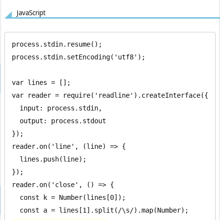
JavaScript
process.stdin.resume();

process.stdin.setEncoding('utf8');

var lines = [];

var reader = require('readline').createInterface({

  input: process.stdin,

  output: process.stdout

});

reader.on('line', (line) => {

  lines.push(line);

});

reader.on('close', () => {

  const k = Number(lines[0]);
