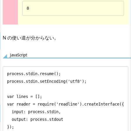
8
N の使い道が分からない。
JavaScript
process.stdin.resume();

process.stdin.setEncoding('utf8');

var lines = [];

var reader = require('readline').createInterface({

  input: process.stdin,

  output: process.stdout

});
