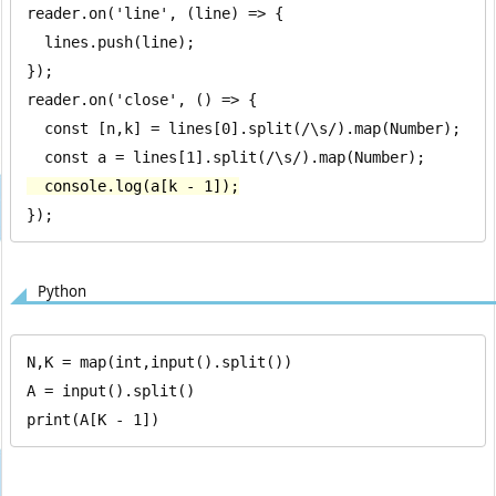
reader.on('line', (line) => {

  lines.push(line);

});

reader.on('close', () => {

  const [n,k] = lines[0].split(/\s/).map(Number);

  console.log(a[k - 1]);
});
Python
N,K = map(int,input().split())

A = input().split()

print(A[K - 1])