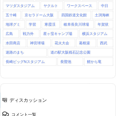
マツダスタジアム
ヤクルト
ワークスペース
中日
五十崎
京セラドーム大阪
四国鉄道文化館
土渕海峡
地球グミ
学習
寒霞渓
岐阜長良川球場
年賀状
広島
戦力外
星ヶ窪キャンプ場
横浜スタジアム
水田商店
神宮球場
花火大会
葛根湯
西武
迷路のまち
道の駅大阪残石記念公園
長崎ビッグNスタジアム
長曽池
鯉から竜
ディスカッション
コメント一覧