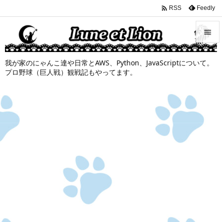

Feedly
RSS


我が家のにゃんこ達や日常とAWS、Python、JavaScriptについて。
メニュ
プロ野球（巨人戦）観戦記もやってます。

サイド

前へ

次へ

検索