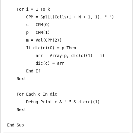
    For i = 1 To k

        CPM = Split(Cells(i + N + 1, 1), " ")

        c = CPM(0)

        p = CPM(1)

        m = Val(CPM(2))

        If dic(c)(0) = p Then

            arr = Array(p, dic(c)(1) - m)

            dic(c) = arr

        End If

    Next

    For Each c In dic

        Debug.Print c & " " & dic(c)(1)

    Next

End Sub