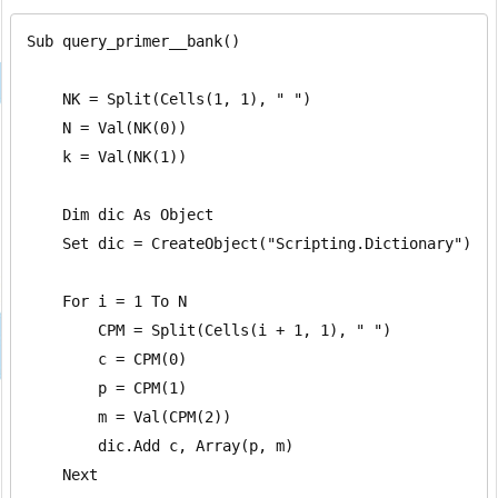
Sub query_primer__bank()

    NK = Split(Cells(1, 1), " ")

    N = Val(NK(0))

    k = Val(NK(1))

    Dim dic As Object

    Set dic = CreateObject("Scripting.Dictionary")

    For i = 1 To N

        CPM = Split(Cells(i + 1, 1), " ")

        c = CPM(0)

        p = CPM(1)

        m = Val(CPM(2))

        dic.Add c, Array(p, m)

    Next
