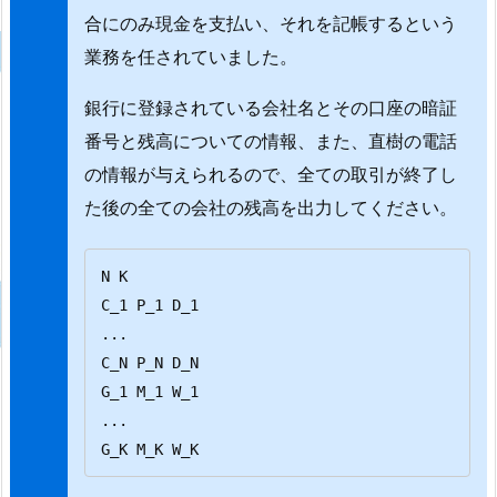
合にのみ現金を支払い、それを記帳するという
業務を任されていました。
銀行に登録されている会社名とその口座の暗証
番号と残高についての情報、また、直樹の電話
の情報が与えられるので、全ての取引が終了し
た後の全ての会社の残高を出力してください。
N K

C_1 P_1 D_1

...

C_N P_N D_N

G_1 M_1 W_1

...

G_K M_K W_K