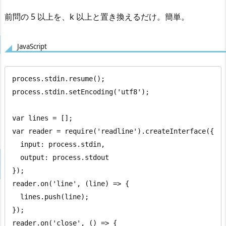
前問の 5 以上を、k 以上と置き換えるだけ。簡単。
JavaScript
process.stdin.resume();

process.stdin.setEncoding('utf8');

var lines = [];

var reader = require('readline').createInterface({

  input: process.stdin,

  output: process.stdout

});

reader.on('line', (line) => {

  lines.push(line);

});

reader.on('close', () => {
