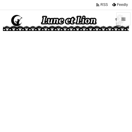

Feedly
RSS


メニュ

サイド

前へ

次へ

検索