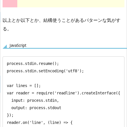
以上とか以下とか、結構使うことがあるパターンな気がす
る。
JavaScript
process.stdin.resume();

process.stdin.setEncoding('utf8');

var lines = [];

var reader = require('readline').createInterface({

  input: process.stdin,

  output: process.stdout

});

reader.on('line', (line) => {
