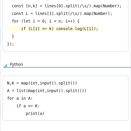
  const [n,k] = lines[0].split(/\s/).map(Number);

  const L = lines[1].split(/\s/).map(Number);

      if (L[i] >= k) console.log(L[i]);
  }

});
Python
N,K = map(int,input().split())

A = list(map(int,input().split()))

for a in A:

    if a >= K:

        print(a)