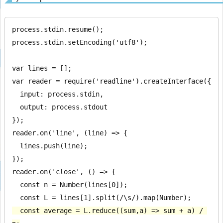
process.stdin.resume();

process.stdin.setEncoding('utf8');

var lines = [];

var reader = require('readline').createInterface({

  input: process.stdin,

  output: process.stdout

});

reader.on('line', (line) => {

  lines.push(line);

});

reader.on('close', () => {

  const n = Number(lines[0]);

  const average = L.reduce((sum,a) => sum + a) / 