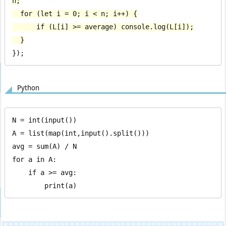
n;

  for (let i = 0; i < n; i++) {

      if (L[i] >= average) console.log(L[i]);

  }
});
Python
N = int(input())

A = list(map(int,input().split()))

avg = sum(A) / N

for a in A:

    if a >= avg:

        print(a)