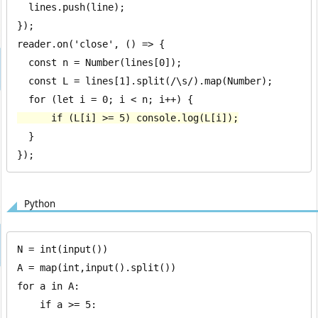
  lines.push(line);

});

reader.on('close', () => {

  const n = Number(lines[0]);

  const L = lines[1].split(/\s/).map(Number);

      if (L[i] >= 5) console.log(L[i]);
  }

});
Python
N = int(input())

A = map(int,input().split())

for a in A:

    if a >= 5:
