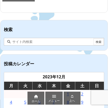
検索
投稿カレンダー
2023年12月
月
火
水
木
金
土
日
1
2
3



メニュー
上へ
ホーム
4
5
6
7
8
9
10