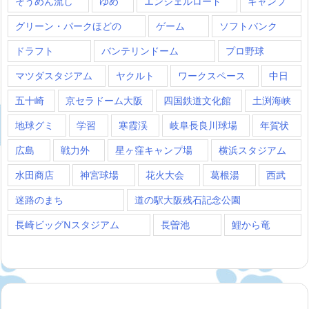
そうめん流し
ゆめ
エンジェルロード
キャンプ
グリーン・パークほどの
ゲーム
ソフトバンク
ドラフト
バンテリンドーム
プロ野球
マツダスタジアム
ヤクルト
ワークスペース
中日
五十崎
京セラドーム大阪
四国鉄道文化館
土渕海峡
地球グミ
学習
寒霞渓
岐阜長良川球場
年賀状
広島
戦力外
星ヶ窪キャンプ場
横浜スタジアム
水田商店
神宮球場
花火大会
葛根湯
西武
迷路のまち
道の駅大阪残石記念公園
長崎ビッグNスタジアム
長曽池
鯉から竜