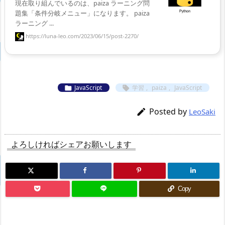
現在取り組んでいるのは、paiza ラーニング問
題集「条件分岐メニュー」になります。 paiza
ラーニング ...
https://luna-leo.com/2023/06/15/post-2270/
JavaScript
学習
,
paiza
,
JavaScript


Posted by

LeoSaki
よろしければシェアお願いします
Copy