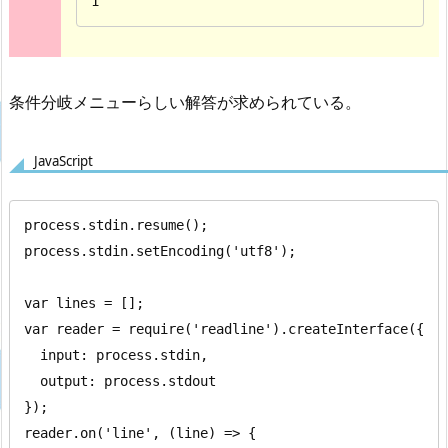
1
条件分岐メニューらしい解答が求められている。
JavaScript
process.stdin.resume();

process.stdin.setEncoding('utf8');

var lines = [];

var reader = require('readline').createInterface({

  input: process.stdin,

  output: process.stdout

});

reader.on('line', (line) => {
