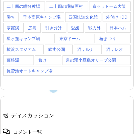
二十四の瞳分教場
二十四の瞳映画村
京セラドーム大阪
勝ち
千本高原キャンプ場
四国鉄道文化館
外付けHDD
寒霞渓
広島
引き分け
愛媛
戦力外
日本ハム
星ヶ窪キャンプ場
東京ドーム
椿まつり
横浜スタジアム
武丈公園
猫，ルナ
猫，レオ
葛根湯
負け
道の駅小豆島オリーブ公園
長曽池オートキャンプ場
ディスカッション
コメント一覧