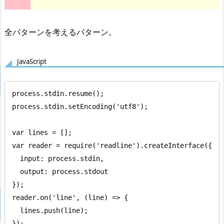
全パターンを考えるパターン。
JavaScript
process.stdin.resume();

process.stdin.setEncoding('utf8');

var lines = [];

var reader = require('readline').createInterface({

  input: process.stdin,

  output: process.stdout

});

reader.on('line', (line) => {

  lines.push(line);

});
