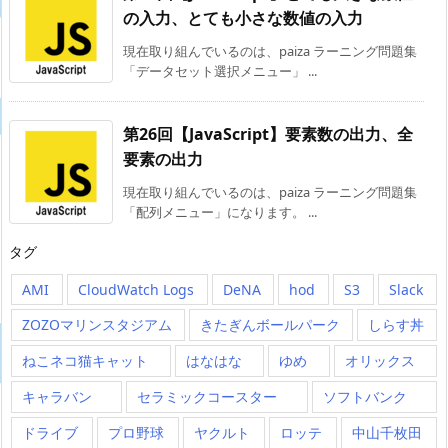
の入力、とても小さな数値の入力
現在取り組んでいるのは、paiza ラーニング問題集
「データセット選択メニュー」 ...
第26回【JavaScript】要素数の出力、全
要素の出力
現在取り組んでいるのは、paiza ラーニング問題集
「配列メニュー」になります。 ...
タグ
AMI
CloudWatch Logs
DeNA
hod
S3
Slack
ZOZOマリンスタジアム
きたぎんボールパーク
しらす丼
ねこネコ猫キャット
はなはな
ゆめ
オリックス
キャラバン
セラミックコースター
ソフトバンク
ドライブ
プロ野球
ヤクルト
ロッテ
中山千枚田