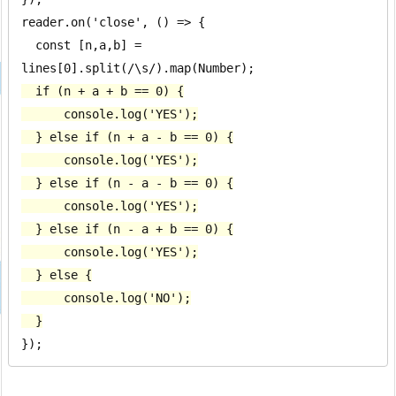
reader.on('close', () => {

  const [n,a,b] = 
  if (n + a + b == 0) {

      console.log('YES');

  } else if (n + a - b == 0) {

      console.log('YES');

  } else if (n - a - b == 0) {

      console.log('YES');

  } else if (n - a + b == 0) {

      console.log('YES');

  } else {

      console.log('NO');

  }
});