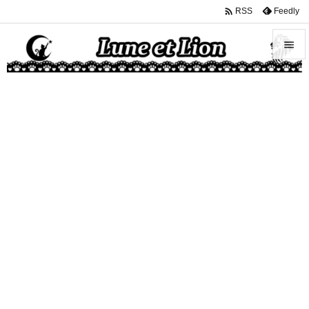

Feedly
RSS


メニュ

サイド

前へ

次へ

検索