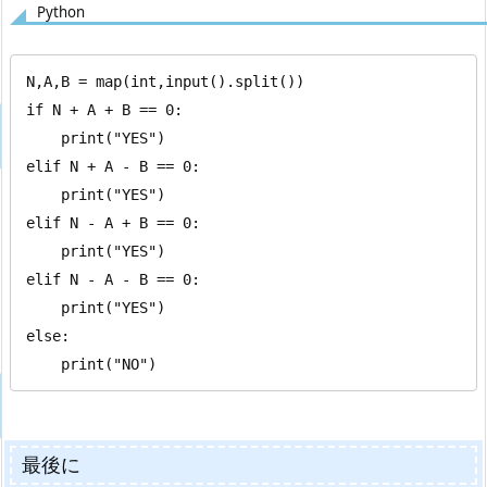
Python
N,A,B = map(int,input().split())

if N + A + B == 0:

    print("YES")

elif N + A - B == 0:

    print("YES")

elif N - A + B == 0:

    print("YES")

elif N - A - B == 0:

    print("YES")

else:

    print("NO")
最後に