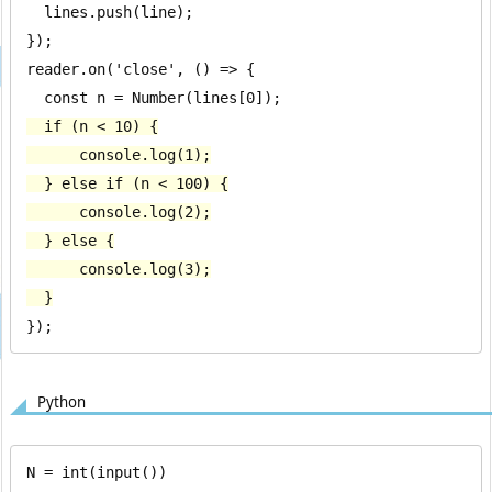
  lines.push(line);

});

reader.on('close', () => {

  if (n < 10) {

      console.log(1);

  } else if (n < 100) {

      console.log(2);

  } else {

      console.log(3);

  }
});
Python
N = int(input())
