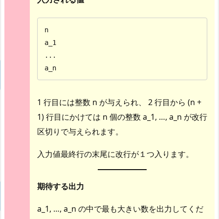
n

a_1

...

a_n
1 行目には整数 n が与えられ、 2 行目から (n +
1) 行目にかけては n 個の整数 a_1, …, a_n が改行
区切りで与えられます。
入力値最終行の末尾に改行が１つ入ります。
期待する出力
a_1, …, a_n の中で最も大きい数を出力してくだ