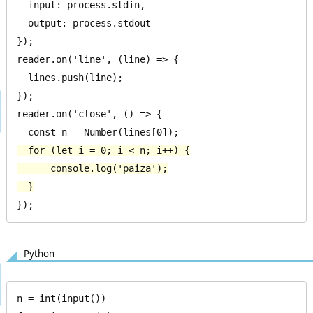
  input: process.stdin,

  output: process.stdout

});

reader.on('line', (line) => {

  lines.push(line);

});

reader.on('close', () => {

  for (let i = 0; i < n; i++) {

      console.log('paiza');

  }
});
Python
n = int(input())
