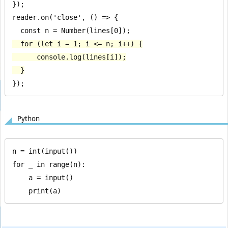
});

reader.on('close', () => {

  for (let i = 1; i <= n; i++) {

      console.log(lines[i]);

  }
});
Python
n = int(input())

for _ in range(n):

    a = input()

    print(a)