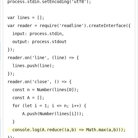
process.stdin.setEncoding('utf8');

var lines = [];

var reader = require('readline').createInterface({

  input: process.stdin,

  output: process.stdout

});

reader.on('line', (line) => {

  lines.push(line);

});

reader.on('close', () => {

  const n = Number(lines[0]);

  const A = [];

  for (let i = 1; i <= n; i++) {

      A.push(Number(lines[i]));

  console.log(A.reduce((a,b) => Math.max(a,b)));
});