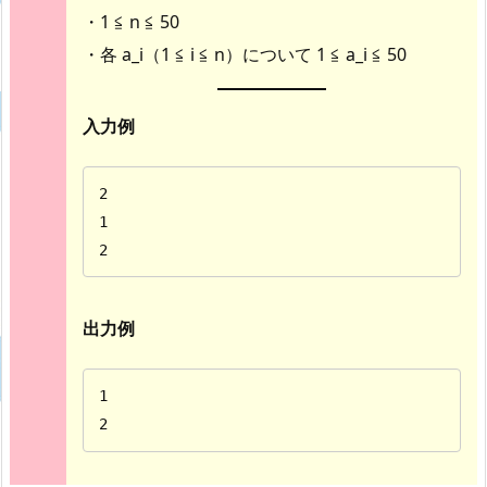
・1 ≦ n ≦ 50
・各 a_i（1 ≦ i ≦ n）について 1 ≦ a_i ≦ 50
入力例
2

1

2
出力例
1

2