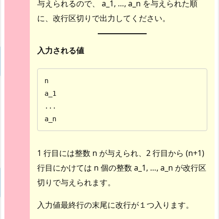
与えられるので、 a_1, …, a_n を与えられた順
に、改行区切りで出力してください。
入力される値
n

a_1

...

a_n
1 行目には整数 n が与えられ、2 行目から (n+1)
行目にかけては n 個の整数 a_1, …, a_n が改行区
切りで与えられます。
入力値最終行の末尾に改行が１つ入ります。