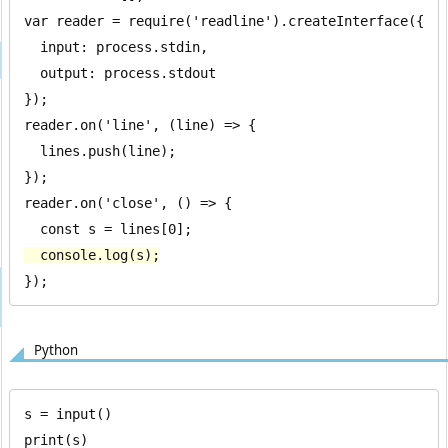
var reader = require('readline').createInterface({

  input: process.stdin,

  output: process.stdout

});

reader.on('line', (line) => {

  lines.push(line);

});

reader.on('close', () => {

  console.log(s);
});
Python
s = input()

print(s)