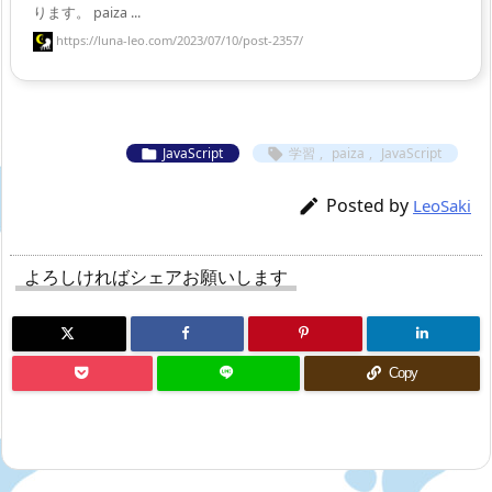
ります。 paiza ...
https://luna-leo.com/2023/07/10/post-2357/
JavaScript
学習
,
paiza
,
JavaScript


Posted by

LeoSaki
よろしければシェアお願いします
Copy