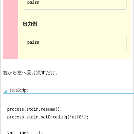
paiza
出力例
paiza
右から左へ受け流すだけ。
JavaScript
process.stdin.resume();

process.stdin.setEncoding('utf8');

var lines = [];
