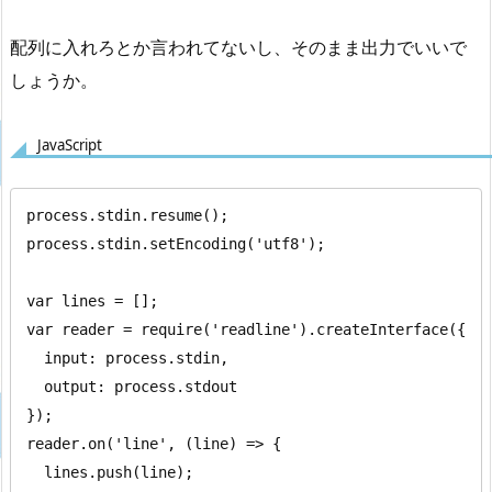
配列に入れろとか言われてないし、そのまま出力でいいで
しょうか。
JavaScript
process.stdin.resume();

process.stdin.setEncoding('utf8');

var lines = [];

var reader = require('readline').createInterface({

  input: process.stdin,

  output: process.stdout

});

reader.on('line', (line) => {

  lines.push(line);
