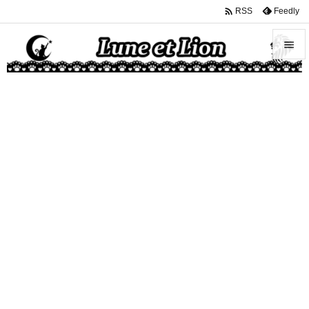

Feedly
RSS


メニュ

サイド

前へ

次へ

検索