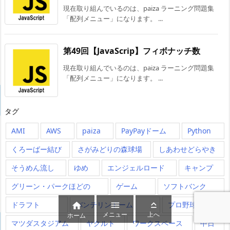
現在取り組んでいるのは、paiza ラーニング問題集
「配列メニュー」になります。 ...
第49回【JavaScrip】フィボナッチ数
現在取り組んでいるのは、paiza ラーニング問題集
「配列メニュー」になります。 ...
タグ
AMI
AWS
paiza
PayPayドーム
Python
くろーばー結び
さがみどりの森球場
しあわせどらやき
そうめん流し
ゆめ
エンジェルロード
キャンプ
グリーン・パークほどの
ゲーム
ソフトバンク
ドラフト
バンテリンドーム
プロ野球



メニュー
上へ
ホーム
マツダスタジアム
ヤクルト
ワークスペース
中日