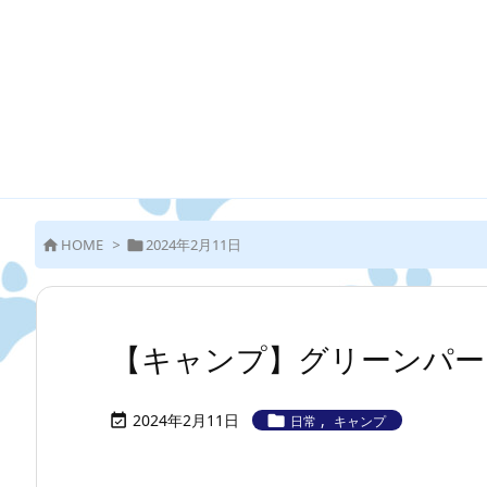
HOME
>
2024年2月11日


【キャンプ】グリーンパークほど
2024年2月11日
,


日常
キャンプ