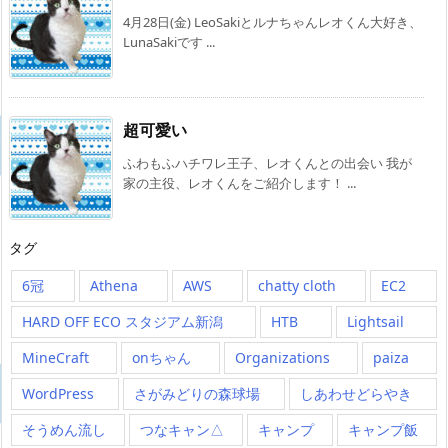
4月28日(金) LeoSakiとルナちゃんレオくん大好き、
LunaSakiです ...
超可愛い
ふわもふハチワレ王子、レオくんとの出会い 我が
家の主役、レオくんをご紹介します！ ...
タグ
6冠
Athena
AWS
chatty cloth
EC2
HARD OFF ECO スタジアム新潟
HTB
Lightsail
MineCraft
onちゃん
Organizations
paiza
WordPress
さがみどりの森球場
しあわせどらやき
そうめん流し
つなキャン△
キャンプ
キャンプ飯