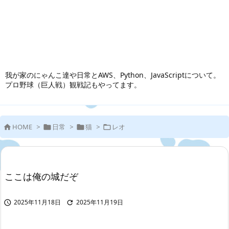
我が家のにゃんこ達や日常とAWS、Python、JavaScriptについて。
プロ野球（巨人戦）観戦記もやってます。
HOME
>
日常
>
猫
>
レオ




ここは俺の城だぞ
2025年11月18日
2025年11月19日

