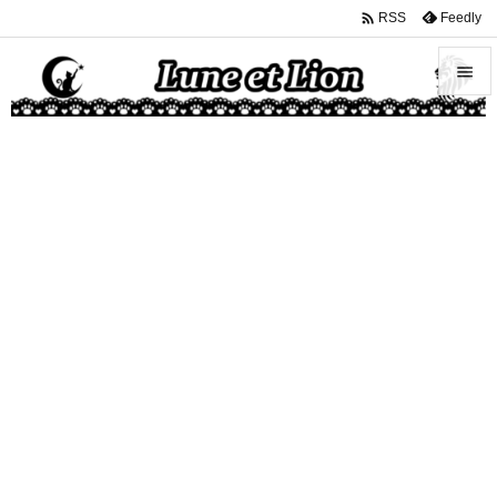

Feedly
RSS


メニュ

サイド

前へ

次へ

検索