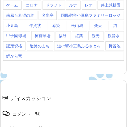
ゲーム
コロナ
ドラフト
ルナ
レオ
井上誠耕園
南風台希望の道
名水亭
国民宿舎小豆島ファミリーロッジ
小豆島
年賀状
感染
松山城
楽天
猫
甲子園球場
神宮球場
福袋
紅葉
観光
観音水
認定資格
迷路のまち
道の駅小豆島ふるさと村
長曽池
鯉から竜
ディスカッション
コメント一覧