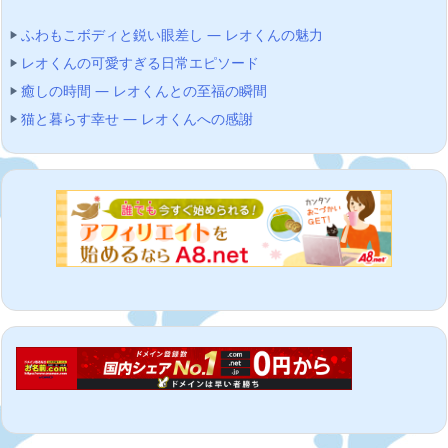
ふわもこボディと鋭い眼差し — レオくんの魅力
レオくんの可愛すぎる日常エピソード
癒しの時間 — レオくんとの至福の瞬間
猫と暮らす幸せ — レオくんへの感謝