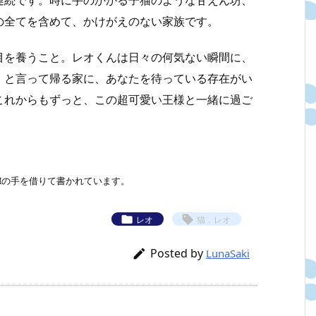
連続です。時に手のかかる子猫のような甘えん坊、
の全てを含めて、かけがえのない家族です。
目を養うこと。レオくんは日々の何気ない瞬間に、
」と言って帰る家に、あなたを待っている存在がい
これからもずっと、この超可愛い王様と一緒に過ご
、AIの手を借りて書かれています。


レオ
猫，レオ
Posted by

LunaSaki