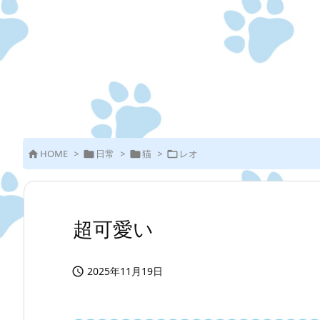
HOME
>
日常
>
猫
>
レオ




超可愛い
2025年11月19日
