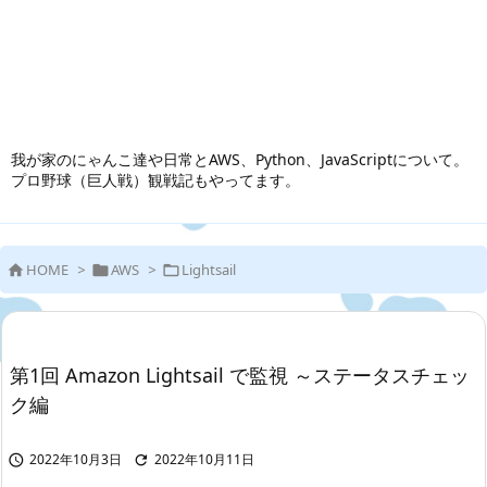
我が家のにゃんこ達や日常とAWS、Python、JavaScriptについて。
プロ野球（巨人戦）観戦記もやってます。
HOME
>
AWS
>
Lightsail



第1回 Amazon Lightsail で監視 ～ステータスチェッ
ク編
2022年10月3日
2022年10月11日

