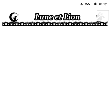

Feedly
RSS


メニュ

サイド

前へ

次へ

検索