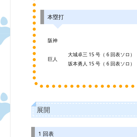
本塁打
阪神
大城卓三 15 号（ 6 回表ソロ）
巨人
坂本勇人 15 号（ 6 回表ソロ）
展開
1 回表