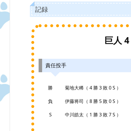
記録
巨人 4 
責任投手
勝
菊地大稀（ 4 勝 3 敗 0 S ）
負
伊藤将司（ 8 勝 5 敗 0 S ）
S
中川皓太（ 1 勝 3 敗 7 S ）