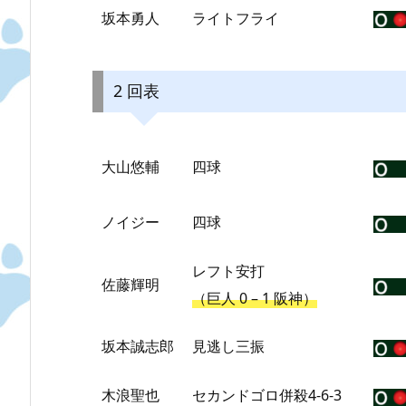
坂本勇人
ライトフライ
2 回表
大山悠輔
四球
ノイジー
四球
レフト安打
佐藤輝明
（巨人 0 – 1 阪神）
坂本誠志郎
見逃し三振
木浪聖也
セカンドゴロ併殺4-6-3